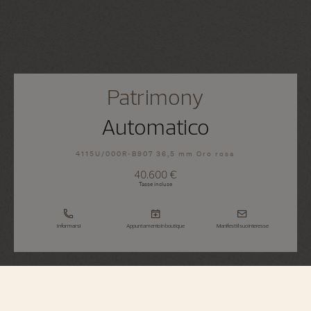
Patrimony
Automatico
4115U/000R-B907 36,5 mm Oro rosa
40.600 €
Tasse incluse
Informarsi
Appuntamento in boutique
Manifesti il suo interesse