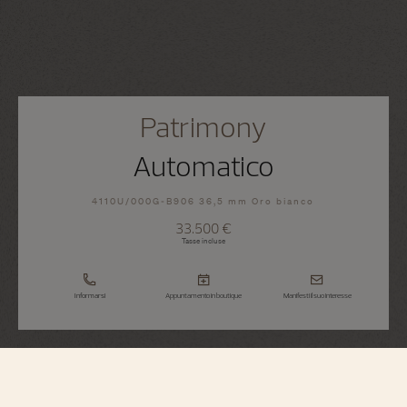
Patrimony
Automatico
4110U/000G-B906 36,5 mm Oro bianco
33.500 €
Tasse incluse
Informarsi
Appuntamento in boutique
Manifesti il suo interesse