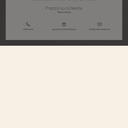
Prezzo su richiesta
Tasse incluse
Informarsi
Appuntamento in boutique
Manifesti il suo interesse
Métiers d'Art
Omaggio Alle Grandi Civiltà – Atena Di
Velletri
7620A/000R-H081
Vacheron Constantin inaugura un nuovo capitolo della sua collezione