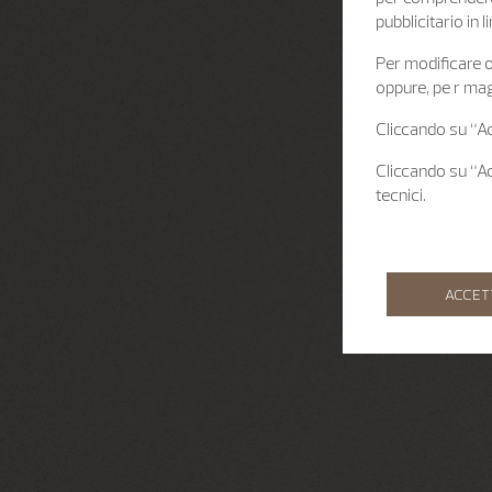
pubblicitario in
Per modificare o 
oppure, pe r mag
Cliccando su “Acc
Cliccando su “Acc
tecnici.
ACCET