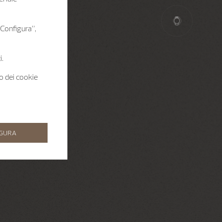
 “Configura”,
i.
zo dei cookie
IGURA