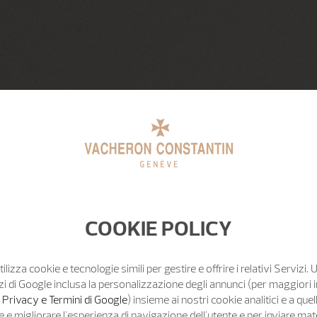
COOKIE POLICY
tilizza cookie e tecnologie simili per gestire e offrire i relativi Servizi. 
zi di Google inclusa la personalizzazione degli annunci (per maggiori 
o Privacy e Termini di Google
) insieme ai nostri cookie analitici e a quell
e migliorare l'esperienza di navigazione dell'utente e per inviare mat