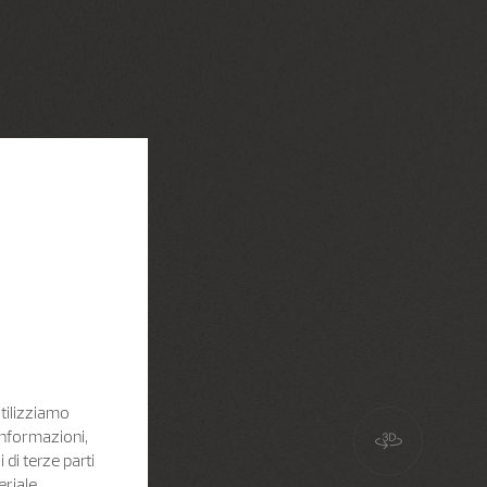
Utilizziamo
informazioni,
i di terze parti
eriale