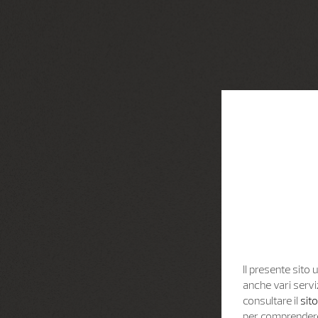
Il presente sito u
anche vari servi
consultare il
sit
per comprendere 