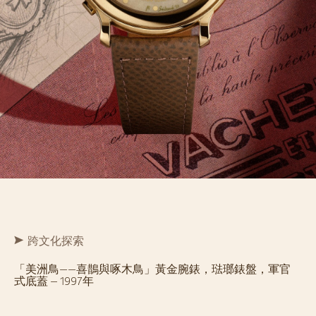
跨文化探索
「美洲鳥——喜鵲與啄木鳥」黃金腕錶，琺瑯錶盤，軍官
式底蓋 – 1997年