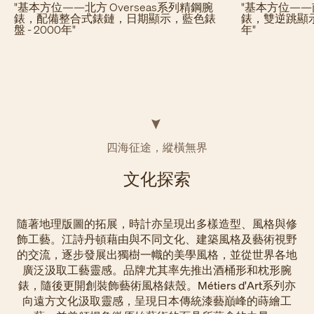
"基本方位——北方 Overseas系列精鋼腕
"基本方位——南
錶，配備整合式錶鏈，日期顯示，藍色錶
錶，雙逆跳顯示
盤 - 2000年"
年"
四海征途，縱橫無界
​文化探索
隨著地理版圖的拓展，時計亦呈現出多樣造型、風格與修
飾工藝。江詩丹頓藉由與不同文化、建築風格及藝術視野
的交流，逐步發展出獨樹一幟的美學風格，並從世界各地
廣泛汲取工藝靈感。品牌尤其率先推出酒桶形和枕形腕
錶，隨後更開創裝飾藝術風格錶殼。Métiers d'Art系列亦
向遠方文化汲取靈感，呈現日本傳統漆藝巔峰的蒔繪工