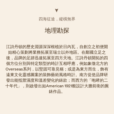
四海征途，縱橫無界
地理勘探
江詩丹頓的歷史淵源深深根植於日內瓦，自創立之初便開
始精心策劃將業務拓展至瑞士以外地區。在鄰國立足之
後，品牌的足跡迅速拓展至四方天地。江詩丹頓開拓的四
個方位分別與特定類型的時計互相呼應，例如象徵北方的
Overseas系列，以堅固可靠見稱；或是為東方而生，飾有
遠東文化靈感圖案的裝飾藝術風格時計。南方促使品牌研
發出能抵禦濕度和溫差變化的錶款；而西方的「咆哮的二
十年代」，則啟發出如American 1921般設計大膽前衛的腕
錶作品。