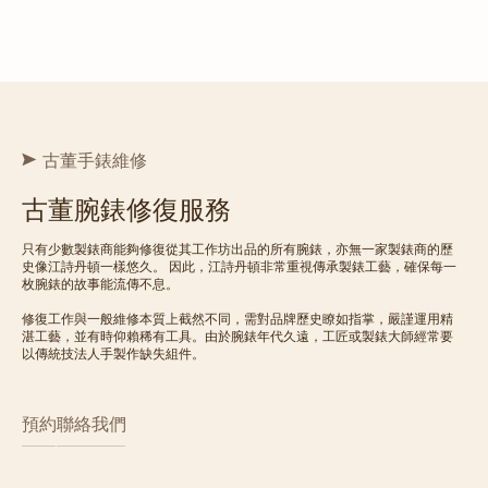
古董手錶維修
古董腕錶修復服務
只有少數製錶商能夠修復從其工作坊出品的所有腕錶，亦無一家製錶商的歷
史像江詩丹頓一樣悠久。 因此，江詩丹頓非常重視傳承製錶工藝，確保每一
枚腕錶的故事能流傳不息。
修復工作與一般維修本質上截然不同，需對品牌歷史瞭如指掌，嚴謹運用精
湛工藝，並有時仰賴稀有工具。由於腕錶年代久遠，工匠或製錶大師經常要
以傳統技法人手製作缺失組件。
預約
聯絡我們