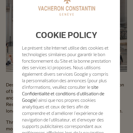
COOKIE POLICY
Le présent site Internet utilise des cookies et
technologies similaires pour garantir le bon
fonctionnement du Site et la bonne prestation
des services ici proposes. Nous utilisons
également divers services Google y compris
la personnalisation des annonces (pour plus
Designed to support craft skills, encourage the evolution
d'informations, veuillez consulter le
site
of traditional savoir-faire into new forms of expression
Confidentialité et conditions d'utilisation de
and nurture the next generation of artisans, the Artisan
Google
) ainsi que nos propres cookies
Residency programme underlines both institutions'
analytiques et ceux de tiers afin de
longstanding commitment to supporting art and culture.
comprendre et d'améliorer l'expérience de
navigation de l'utilisateur, et d'envoyer des
Three artisans have been chosen for the inaugural 18-
supports publicitaires correspondant aux
month residency. As a part of their residency, the three
préférences affichées lors de la navigation.