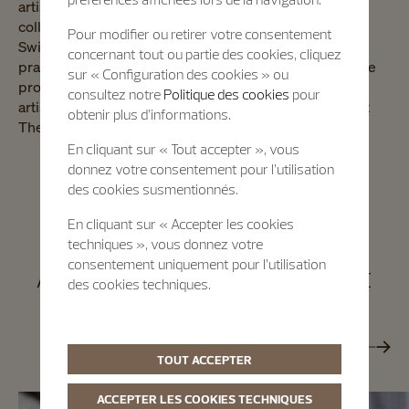
artisans will travel to New York to engage with The Met
collection, staff, and will also spend time in Geneva,
Pour modifier ou retirer votre consentement
Switzerland, learning about the artistic processes and
concernant tout ou partie des cookies, cliquez
practices of Vacheron Constantin's master artisans. The
sur « Configuration des cookies » ou
programme will culminate in October 2026, when the
consultez notre
Politique des cookies
pour
artisans will return to New York to present their work at
obtenir plus d’informations.
The Met.
En cliquant sur « Tout accepter », vous
donnez votre consentement pour l’utilisation
des cookies susmentionnés.
En cliquant sur « Accepter les cookies
Metiers d’art
techniques », vous donnez votre
consentement uniquement pour l’utilisation
Autres pages qui pourraient
des cookies techniques.
vous intéresser
TOUT ACCEPTER
ACCEPTER LES COOKIES TECHNIQUES