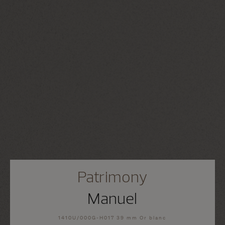
Patrimony
Manuel
1410U/000G-H017 39 mm Or blanc