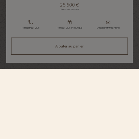
28 600 €
Taxes comprises
Renseignez-vous
Rendez-vous en boutique
Enregistrez votre intérêt
Ajouter au panier
Patrimony
Manuel
1410U/000G-H017