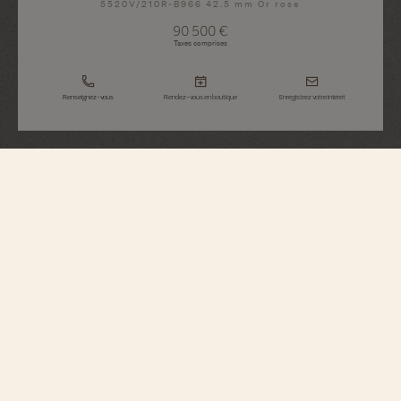
5520V/210R-B966 42.5 mm Or rose
90 500 €
Taxes comprises
Renseignez-vous
Rendez-vous en boutique
Enregistrez votre intérêt
Overseas
Chronographe
5520V/210R-B966
À la fois élégante et casual, cette montre en or rose 750/1000 5N renferme
un chronographe à roue à colonnes dont les informations sont complétées