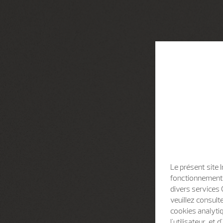
Le présent site 
fonctionnement d
divers services 
veuillez consult
cookies analytiq
l'utilisateur, e