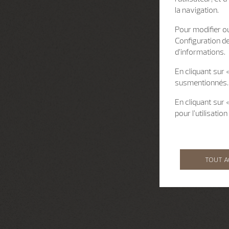
la navigation.
Pour modifier ou
Configuration d
d’informations.
En cliquant sur 
susmentionnés.
En cliquant sur
pour l’utilisati
TOUT 