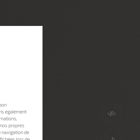
 bon
sons également
rmations,
e nos propres
e navigation de
fichées lors de