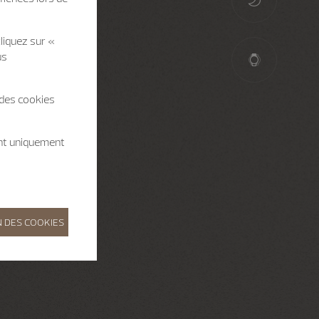
liquez sur «
us
 des cookies
ent uniquement
 DES COOKIES