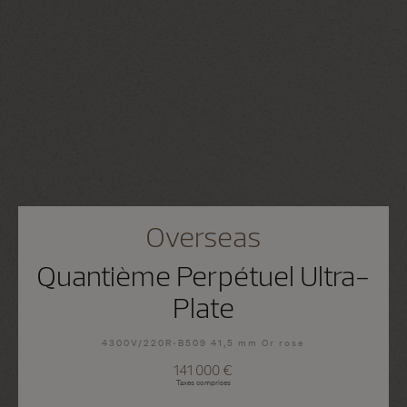
Overseas
Quantième Perpétuel Ultra-
Plate
4300V/220R-B509 41,5 mm Or rose
141 000 €
Taxes comprises