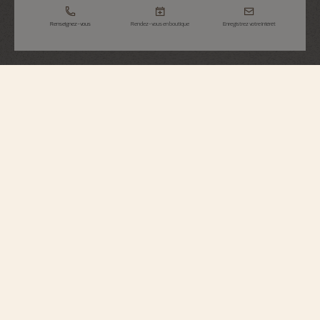
Renseignez-vous
Rendez-vous en boutique
Enregistrez votre intérêt
Overseas
Quantième Perpétuel Ultra-Plate
4300V/220R-B509
Cette montre en or rose 750/1000 5N marie avec élégance une complication
de Haute Horlogerie à une esthétique sportive. Avec seulement 8.10
millimètres d'épaisseur, elle renferme un quantième perpétuel ultra-plat exact
jusqu'en 2100. Le calendrier est complété par une phase de lune avec deux
lunes en or dont le ciel se fond dans la teinte bleue du cadran. La montre est
personnalisable grâce à ses trois bracelets facilement interchangeables –
cuir, caoutchouc et or rose 750/1000 5N. Ce dernier révèle subtilement la