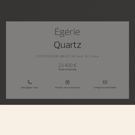
Égérie
Quartz
1205F/000R-B622 30 mm Or rose
23 400 €
Taxes comprises
Renseignez-vous
Rendez-vous en boutique
Enregistrez votre intérêt