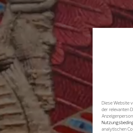
Diese Website v
der relevanten 
Anzeigenpersonal
Nutzungsbeding
analytischen Co