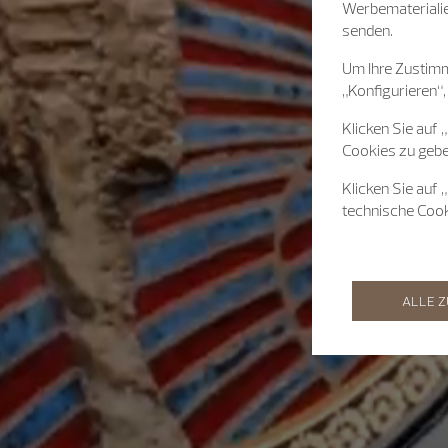
Werbematerialie
senden.
Um Ihre Zustimm
„Konfigurieren“,
Klicken Sie auf 
Cookies zu gebe
Klicken Sie auf 
technische Coo
ALLE 