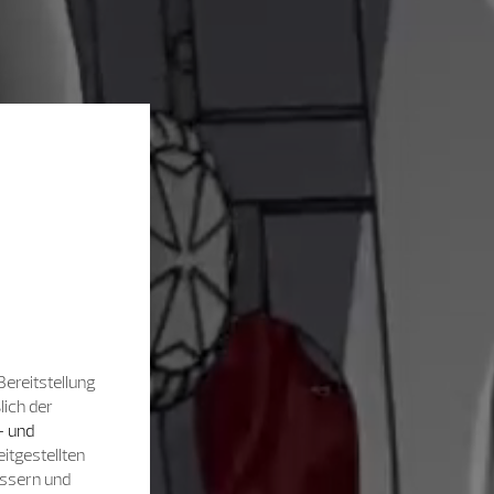
Bereitstellung
lich der
- und
itgestellten
essern und