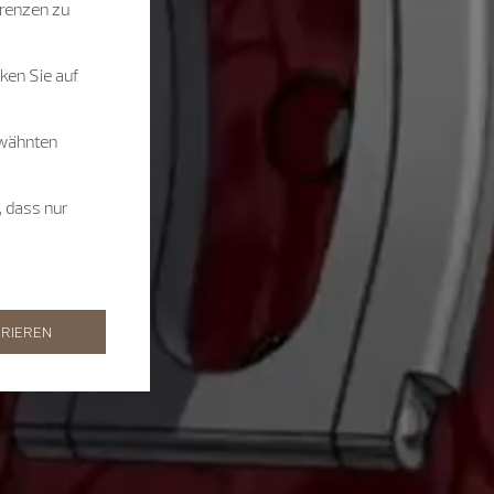
renzen zu
ken Sie auf
rwähnten
, dass nur
RIEREN