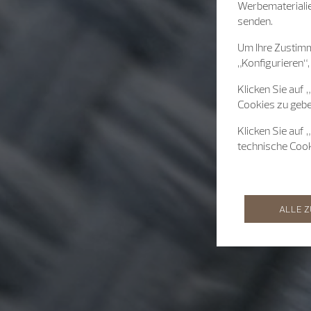
Werbematerialie
senden.
Um Ihre Zustimm
„Konfigurieren“,
Klicken Sie auf 
Cookies zu gebe
Klicken Sie auf 
technische Coo
ALLE 