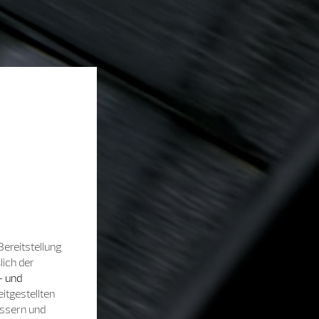
Bereitstellung
lich der
- und
itgestellten
essern und