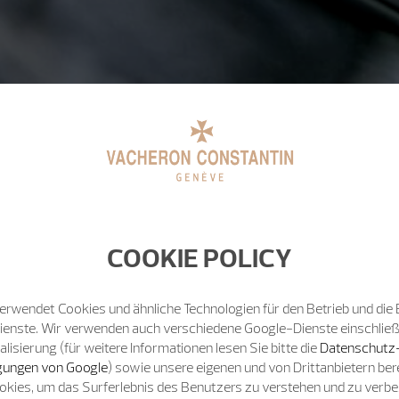
COOKIE POLICY
erwendet Cookies und ähnliche Technologien für den Betrieb und die 
Dienste. Wir verwenden auch verschiedene Google-Dienste einschließ
isierung (für weitere Informationen lesen Sie bitte die
Datenschutz
ungen von Google
) sowie unsere eigenen und von Drittanbietern bere
okies, um das Surferlebnis des Benutzers zu verstehen und zu verb