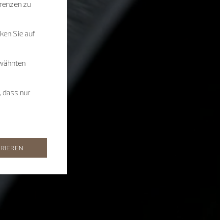
renzen zu
ken Sie auf
rwähnten
, dass nur
RIEREN