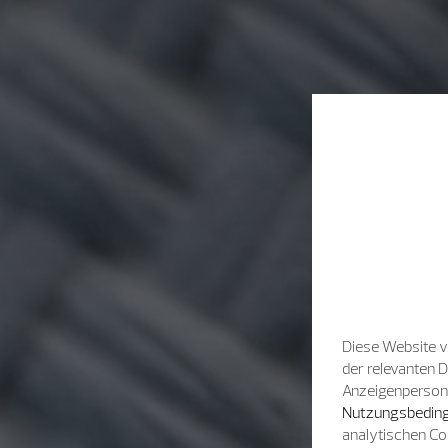
Diese Website v
der relevanten 
Anzeigenpersonal
Nutzungsbeding
analytischen Co