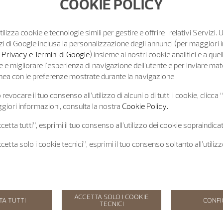
COOKIE POLICY
tilizza cookie e tecnologie simili per gestire e offrire i relativi Servizi. 
zi di Google inclusa la personalizzazione degli annunci (per maggiori 
o Privacy e Termini di Google
) insieme ai nostri cookie analitici e a quell
e migliorare l'esperienza di navigazione dell'utente e per inviare mat
 linea con le preferenze mostrate durante la navigazione
revocare il tuo consenso all’utilizzo di alcuni o di tutti i cookie, clicca
giori informazioni, consulta la nostra
Cookie Policy.
etta tutti”, esprimi il tuo consenso all’utilizzo dei cookie sopraindicat
etta solo i cookie tecnici”, esprimi il tuo consenso soltanto all’utiliz
ACCETTA SOLO I COOKIE
TA TUTTI
CONF
TECNICI