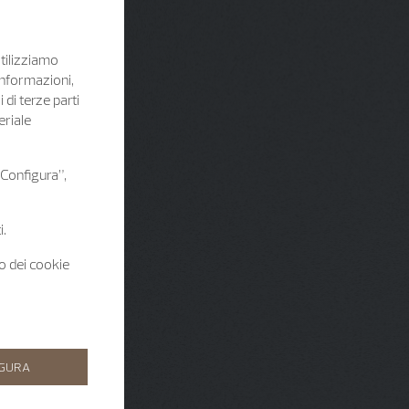
Utilizziamo
informazioni,
i di terze parti
eriale
 “Configura”,
i.
zo dei cookie
IGURA