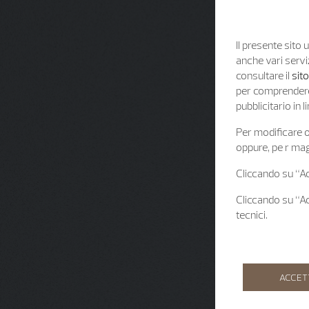
Il presente sito u
anche vari servi
consultare il
sit
per comprendere 
pubblicitario in
Per modificare o 
oppure, pe r mag
Cliccando su “Acc
Cliccando su “Acc
tecnici.
ACCET