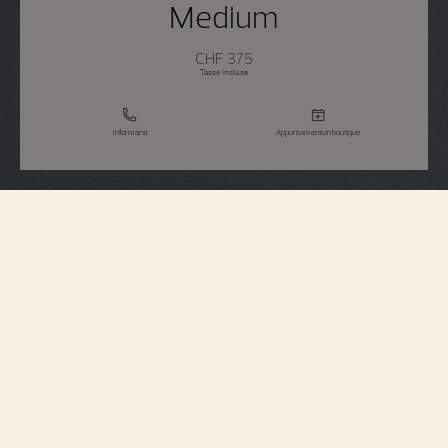
Medium
CHF 375
Tasse incluse
Informarsi
Appuntamento in boutique
Specifiche del cinturino
Medium
Misura
7 mm
Distanza tra anse