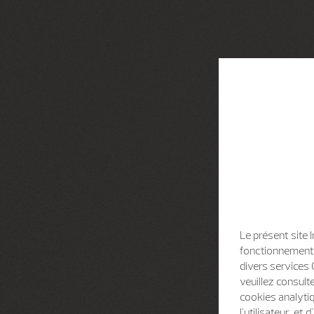
Le présent site 
fonctionnement d
divers services 
veuillez consult
cookies analytiq
l'utilisateur, e