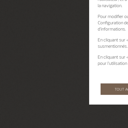
la navigation.
Pour modifier ou
Configuration d
d’informations.
En cliquant sur 
susmentionnés.
En cliquant sur
pour l’utilisati
TOUT 