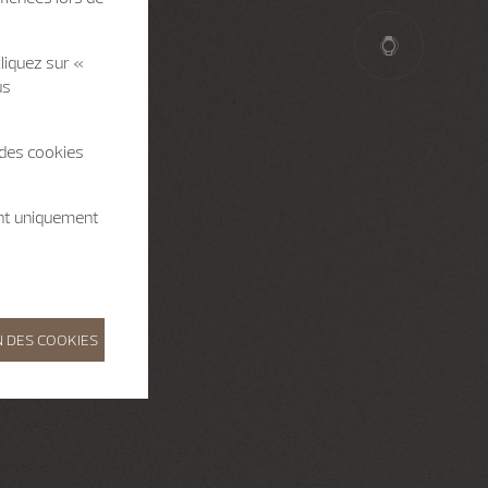
liquez sur «
us
 des cookies
ent uniquement
 DES COOKIES