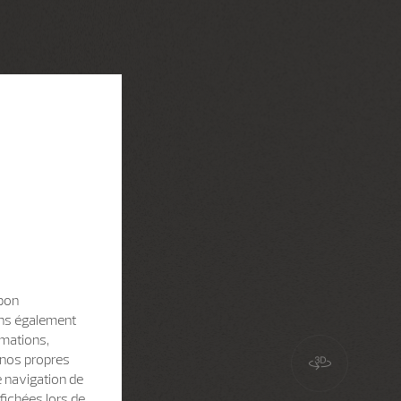
 bon
sons également
rmations,
e nos propres
e navigation de
fichées lors de