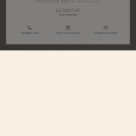
4520V/210R-B967 41 mm Or rose
62 500 CHF
Taxes comprises
Renseignez-vous
Rendez-vous en boutique
Enregistrez votre intérêt
Overseas
Automatique
4520V/210R-B967
Parfaitement adaptée aux styles de vie actifs, cette montre en or rose
750/1000 5N abrite un mouvement automatique doté d’une masse oscillante