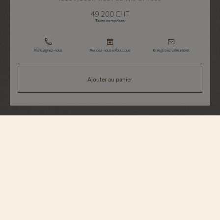
49 200 CHF
Taxes comprises
Renseignez-vous
Rendez-vous en boutique
Enregistrez votre intérêt
Ajouter au panier
Overseas
Quartz
1225V/200R-H031