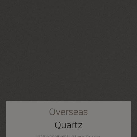
Overseas
Quartz
1225V/200R-H031 33 mm Or rose