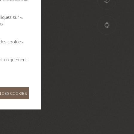
liquez sur «
us
 des cookies
ent uniquement
 DES COOKIES