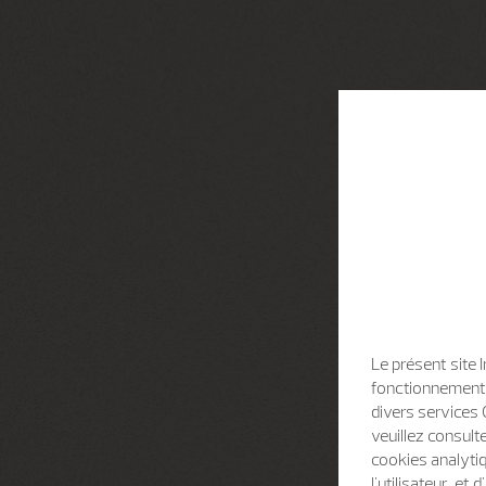
Le présent site 
fonctionnement d
divers services 
veuillez consult
cookies analytiq
l'utilisateur, e