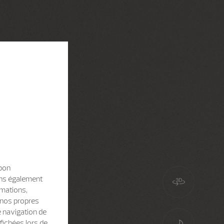
 bon
sons également
rmations,
e nos propres
e navigation de
fichées lors de