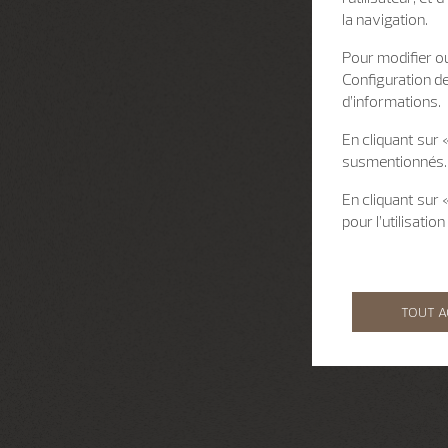
la navigation.
Pour modifier ou
Configuration d
d’informations.
En cliquant sur 
susmentionnés.
En cliquant sur
pour l’utilisati
TOUT 