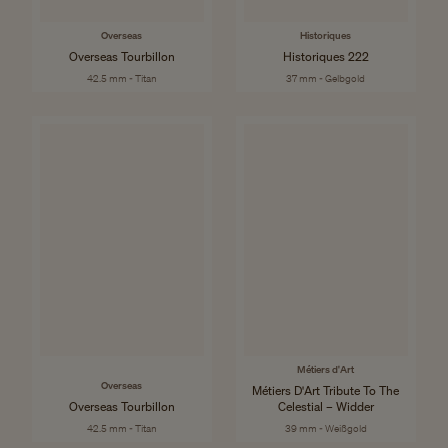
Overseas
Historiques
Overseas Tourbillon
Historiques 222
42.5 mm - Titan
37 mm - Gelbgold
Métiers d'Art
Overseas
Métiers D'Art Tribute To The
Overseas Tourbillon
Celestial – Widder
42.5 mm - Titan
39 mm - Weißgold