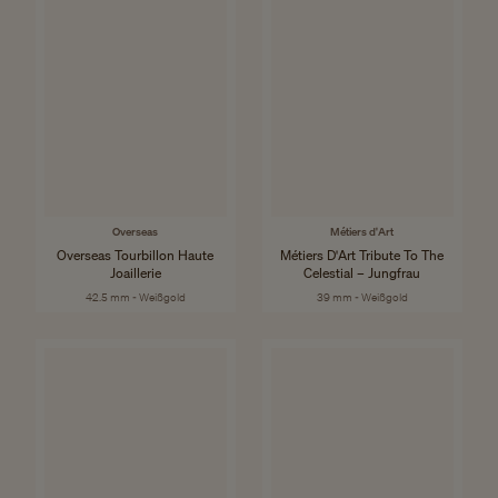
Overseas
Métiers d'Art
Overseas Tourbillon Haute
Métiers D'Art Tribute To The
Joaillerie
Celestial – Jungfrau
42.5 mm - Weißgold
39 mm - Weißgold