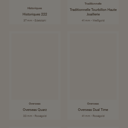
Traditionnelle
Historiques
Traditionnelle Tourbillon Haute
Historiques 222
Joaillerie
37 mm - Edelstahl
41 mm - Weißgold
Overseas
Overseas
Overseas Quarz
Overseas Dual Time
33 mm - Roségold
41 mm - Roségold