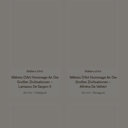
Métiers d'Art
Métiers d'Art
Métiers D'Art Hommage An Die
Métiers D'Art Hommage An Die
Großen Zivilisationen –
Großen Zivilisationen –
Lamassu De Sargon II
Athéna De Velletri
42 mm - Weißgold
42 mm - Roségold