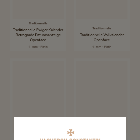
Traditionnelle
Traditionnelle
Traditionnelle Ewiger Kalender
Retrograde Datumsanzeige
Traditionnelle Vollkalender
Openface
Openface
41 mm - Platin
41 mm - Platin
Patrimony