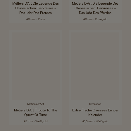
Métiers D’Art Die Legende Des
Métiers D’Art Die Legende Des
Chinesischen Tierkreises –
Chinesischen Tierkreises –
Das Jahr Des Pferdes
Das Jahr Des Pferdes
40 mm - Platin
40 mm - Roségold
Métiers d'Art
Overseas
Métiers D'Art Tribute To The
Extra-Flache Overseas Ewiger
Quest Of Time
Kalender
43 mm - Weißgold
41,5 mm - Weißgold