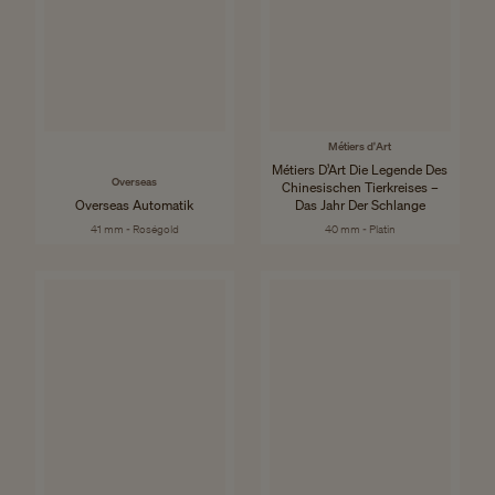
Métiers d'Art
Métiers D’Art Die Legende Des
Overseas
Chinesischen Tierkreises –
Overseas Automatik
Das Jahr Der Schlange
41 mm - Roségold
40 mm - Platin