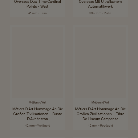
Overseas Dual Time Cardinal
Overseas Mit Ultraflachem
Points - West
Automatikwerk
41 mm - Titan
39,5 mm - Platin
Métiers d'Art
Métiers d'Art
Métiers D'Art Hommage An Die
Métiers D'Art Hommage An Die
Großen Zivilisationen – Buste
Großen Zivilisationen – Tibre
D'Akhénaton
De L’Iseum Campense
42 mm - Weißgold
42 mm - Roségold