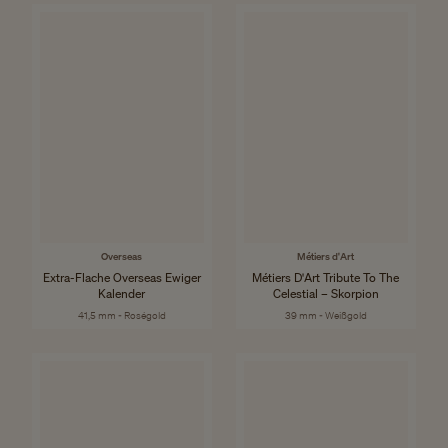
Overseas
Métiers d'Art
Extra-Flache Overseas Ewiger
Métiers D'Art Tribute To The
Kalender
Celestial – Skorpion
41,5 mm - Roségold
39 mm - Weißgold