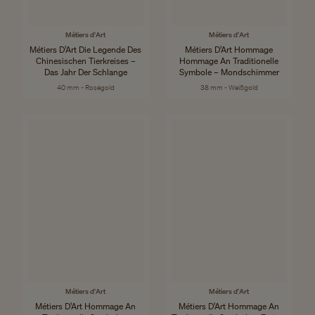
Métiers d'Art
Métiers d'Art
Métiers D’Art Die Legende Des
Métiers D’Art Hommage
Chinesischen Tierkreises –
Hommage An Traditionelle
Das Jahr Der Schlange
Symbole – Mondschimmer
40 mm - Roségold
38 mm - Weißgold
Métiers d'Art
Métiers d'Art
Métiers D’Art Hommage An
Métiers D’Art Hommage An