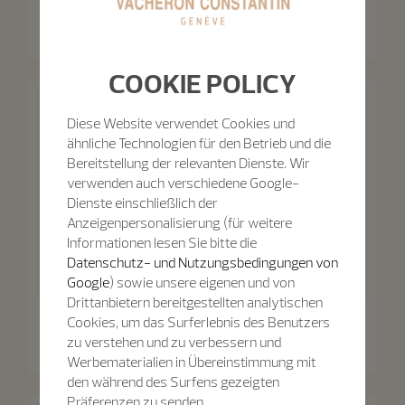
Patrimony
Patrimony Mondphase Und
Retrograde Datumsanzeige
Patrimony Automatik
42.5 mm - Weißgold
40 mm - Weißgold
COOKIE POLICY
Diese Website verwendet Cookies und
ähnliche Technologien für den Betrieb und die
Bereitstellung der relevanten Dienste. Wir
verwenden auch verschiedene Google-
Dienste einschließlich der
Anzeigenpersonalisierung (für weitere
Informationen lesen Sie bitte die
Datenschutz- und Nutzungsbedingungen von
Google
) sowie unsere eigenen und von
Drittanbietern bereitgestellten analytischen
Patrimony
Cookies, um das Surferlebnis des Benutzers
Patrimony
Patrimony Mondphase Und
zu verstehen und zu verbessern und
Retrograde Datumsanzeige
Patrimony Automatik
Werbematerialien in Übereinstimmung mit
42.5 mm - Roségold
40 mm - Roségold
den während des Surfens gezeigten
Präferenzen zu senden.