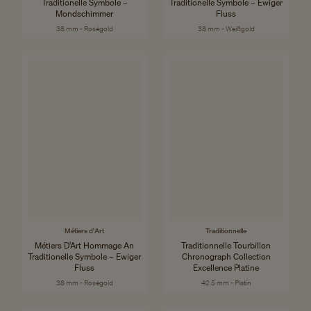
Traditionelle Symbole –
Traditionelle Symbole – Ewiger
Mondschimmer
Fluss
38 mm - Roségold
38 mm - Weißgold
Métiers d'Art
Traditionnelle
Métiers D’Art Hommage An
Traditionnelle Tourbillon
Traditionelle Symbole – Ewiger
Chronograph Collection
Fluss
Excellence Platine
38 mm - Roségold
42.5 mm - Platin