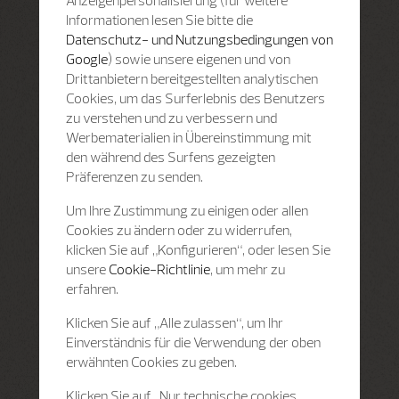
Anzeigenpersonalisierung (für weitere
Informationen lesen Sie bitte die
Datenschutz- und Nutzungsbedingungen von
Google
) sowie unsere eigenen und von
Drittanbietern bereitgestellten analytischen
Cookies, um das Surferlebnis des Benutzers
zu verstehen und zu verbessern und
Werbematerialien in Übereinstimmung mit
den während des Surfens gezeigten
Präferenzen zu senden.
Um Ihre Zustimmung zu einigen oder allen
Cookies zu ändern oder zu widerrufen,
klicken Sie auf „Konfigurieren“, oder lesen Sie
unsere
Cookie-Richtlinie
, um mehr zu
erfahren.
Klicken Sie auf „Alle zulassen“, um Ihr
Einverständnis für die Verwendung der oben
erwähnten Cookies zu geben.
Klicken Sie auf „Nur technische cookies