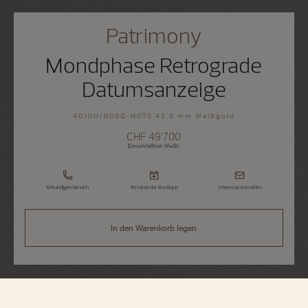
Patrimony
Mondphase Retrograde
Datumsanzeige
4010U/000G-H070 42.5 mm Weißgold
CHF 49’700
Einschließlich MwSt.
Erkundigen Sie sich
Termin in der Boutique
Interesse anmelden
In den Warenkorb legen