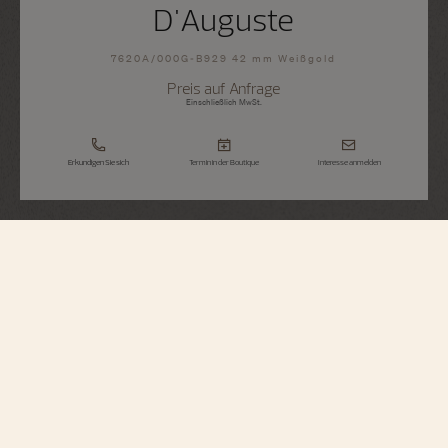
D'Auguste
7620A/000G-B929 42 mm Weißgold
Preis auf Anfrage
Einschließlich MwSt.
Erkundigen Sie sich
Termin in der Boutique
Interesse anmelden
Métiers d'Art
Hommage An Die Großen Zivilisationen -
Buste D'Auguste