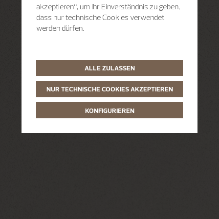
akzeptieren“, um Ihr Einverständnis zu geben,
dass nur technische Cookies verwendet
werden dürfen.
ALLE ZULASSEN
NUR TECHNISCHE COOKIES AKZEPTIEREN
KONFIGURIEREN