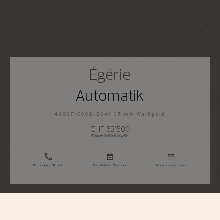
Égérie
Automatik
4606F/000G-B649 35 mm Weißgold
CHF 63’500
Einschließlich MwSt.
Erkundigen Sie sich
Termin in der Boutique
Interesse anmelden