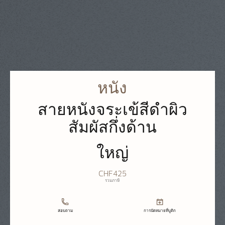
หนัง
สายหนังจระเข้สีดำผิว
สัมผัสกึ่งด้าน
ใหญ่
CHF425
รวมภาษี
สอบถาม
การนัดหมายที่บูติก