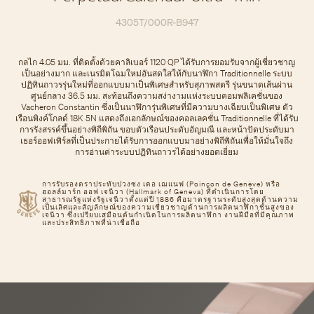
4305T/000R-B947
กลไก 4.05 มม. ที่ติดตั้งด้วยคาลิเบอร์ 1120 QP ได้รับการยอมรับจากผู้เชี่ยวชาญ
เป็นอย่างมาก และเนรมิตโฉมใหม่อันสดใสให้กับนาฬิกา Traditionnelle ระบบ
ปฏิทินถาวรรุ่นใหม่ที่ออกแบบมาเป็นพิเศษสําหรับสุภาพสตรี รุ่นขนาดเส้นผ่าน
ศูนย์กลาง 36.5 มม. สะท้อนถึงความสง่างามแห่งระบบคอมพลิเคชั่นของ
Vacheron Constantin ซึ่งเป็นนาฬิการุ่นพิเศษที่มีความบางเฉียบเป็นพิเศษ ตัว
เรือนพิงค์โกลด์ 18K 5N แสดงถึงเอกลักษณ์ของคอลเลคชั่น Traditionnelle ที่ได้รับ
การรังสรรค์ขึ้นอย่างพิถีพิถัน ขอบตัวเรือนประดับอัญมณี และหน้าปัดประดับมา
เธอร์ออฟเพิร์ลที่เป็นประกายได้รับการออกแบบมาอย่างพิถีพิถันเพื่อให้มั่นใจถึง
การอ่านค่าระบบปฏิทินถาวรได้อย่างยอดเยี่ยม
การรับรองตราประทับปวงซง เดอ เฌแนฟ (Poinçon de Genève) หรือ
ฮอลล์มาร์ก ออฟ เจนีวา (Hallmark of Geneva) ที่ดำเนินการโดย
สาธารณรัฐแห่งรัฐเจนีวาตั้งแต่ปี 1886 คือมาตรฐานระดับสูงสุดด้านความ
เป็นเลิศและสัญลักษณ์ของความเชี่ยวชาญด้านการผลิตนาฬิกาชั้นสูงของ
เจนีวา ซึ่งเปรียบเสมือนต้นกำเนิดในการผลิตนาฬิกา งานฝีมือที่มีคุณภาพ
และประสิทธิภาพที่น่าเชื่อถือ