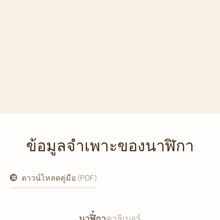
ข้อมูลจำเพาะของนาฬิกา
ดาวน์โหลดคู่มือ (PDF)
เปิด
ใน
แท็บ
ใหม่
นาฬิกา
คาลิเบอร์