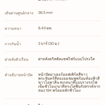
36.5 mm
เส้นผ่านศูนย์กลาง
8.43 มม.
ความหนา
3 บาร์ (30 ม.)
การกันน้ำ
ฝาหลังคริสตัลแซฟไฟร์แบบโปร่งใส
ฝาหลังตัวเรือน
หน้าปัดมาเธอร์ออฟเพิร์ลสีขาว
คำอธิบายหน้าปัด
พระจันทร์สีทองอมชมพูพร้อมท้องฟ้าสี
ขาวโอพาลีน สเกลนาทีแบบรางรถไฟ
เข็มชั่วโมง/นาทีทรงโดฟีนรังสรรค์จาก
ทอง 18K พร้อมหลักชั่วโมง