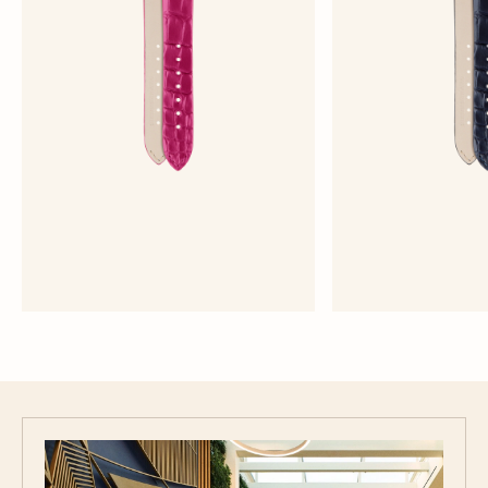
สายหนังจระเข้สีชมพูผิวสัมผัสกึ่งด้าน
สายหนังจระเข้สีน้ำ
กลาง - หนังจระเข้
กลาง - หนั