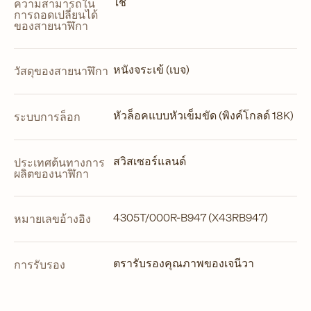
ใช่
ความสามารถใน
การถอดเปลี่ยนได้
ของสายนาฬิกา
หนังจระเข้ (เบจ)
วัสดุของสายนาฬิกา
หัวล็อคแบบหัวเข็มขัด (พิงค์โกลด์ 18K)
ระบบการล็อก
สวิสเซอร์แลนด์
ประเทศต้นทางการ
ผลิตของนาฬิกา
4305T/000R-B947 (X43RB947)
หมายเลขอ้างอิง
ตรารับรองคุณภาพของเจนีวา
การรับรอง