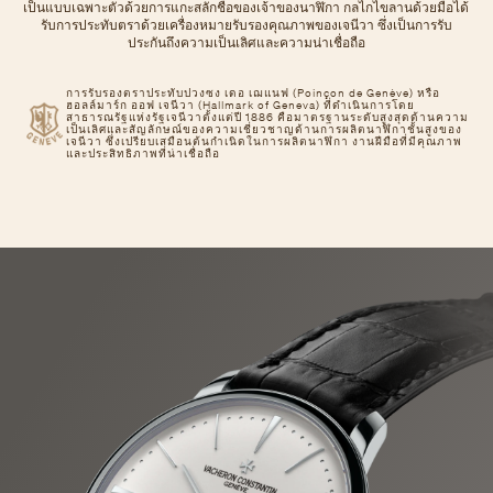
เป็นแบบเฉพาะตัวด้วยการแกะสลักชื่อของเจ้าของนาฬิกา กลไกไขลานด้วยมือได้
รับการประทับตราด้วยเครื่องหมายรับรองคุณภาพของเจนีวา ซึ่งเป็นการรับ
ประกันถึงความเป็นเลิศและความน่าเชื่อถือ
การรับรองตราประทับปวงซง เดอ เฌแนฟ (Poinçon de Genève) หรือ
ฮอลล์มาร์ก ออฟ เจนีวา (Hallmark of Geneva) ที่ดำเนินการโดย
สาธารณรัฐแห่งรัฐเจนีวาตั้งแต่ปี 1886 คือมาตรฐานระดับสูงสุดด้านความ
เป็นเลิศและสัญลักษณ์ของความเชี่ยวชาญด้านการผลิตนาฬิกาชั้นสูงของ
เจนีวา ซึ่งเปรียบเสมือนต้นกำเนิดในการผลิตนาฬิกา งานฝีมือที่มีคุณภาพ
และประสิทธิภาพที่น่าเชื่อถือ