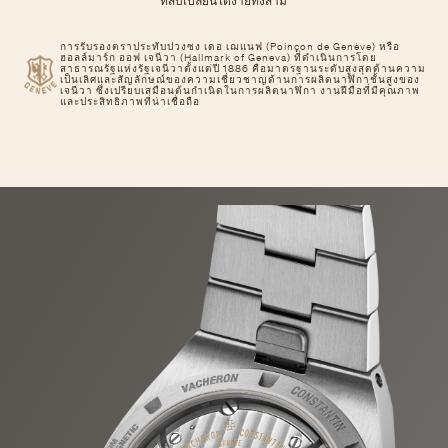
ที่สับเปลี่ยนได้ง่ายทั้งสาม
การรับรองตราประทับปวงซง เดอ เฌแนฟ (Poinçon de Genève) หรือ
ฮอลล์มาร์ก ออฟ เจนีวา (Hallmark of Geneva) ที่ดำเนินการโดย
สาธารณรัฐแห่งรัฐเจนีวาตั้งแต่ปี 1886 คือมาตรฐานระดับสูงสุดด้านความ
เป็นเลิศและสัญลักษณ์ของความเชี่ยวชาญด้านการผลิตนาฬิกาชั้นสูงของ
เจนีวา ซึ่งเปรียบเสมือนต้นกำเนิดในการผลิตนาฬิกา งานฝีมือที่มีคุณภาพ
และประสิทธิภาพที่น่าเชื่อถือ