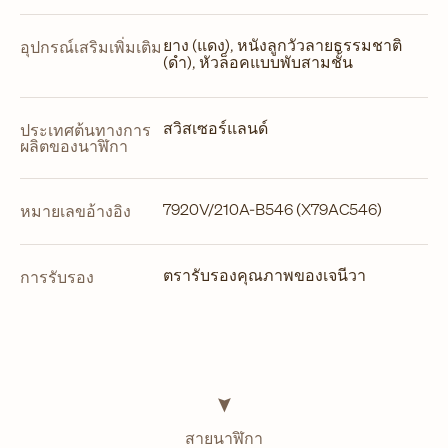
ยาง (แดง), หนังลูกวัวลายธรรมชาติ
อุปกรณ์เสริมเพิ่มเติม
(ดำ), หัวล็อคแบบพับสามชั้น
สวิสเซอร์แลนด์
ประเทศต้นทางการ
ผลิตของนาฬิกา
7920V/210A-B546 (X79AC546)
หมายเลขอ้างอิง
ตรารับรองคุณภาพของเจนีวา
การรับรอง
สายนาฬิกา