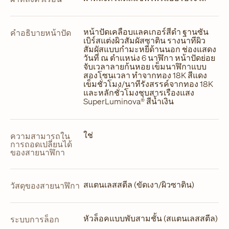
หน้าปัดเคลือบแลคเกอร์สีดำ ฐานซัน
คำอธิบายหน้าปัด
เบิร์สแต่งผิวสัมผัสซาติน รางนาทีผิว
สัมผัสแบบกำมะหยี่ด้านนอก ช่องแสดง
วันที่ ณ ตำแหน่ง 6 นาฬิกา หน้าปัดย่อย
จับเวลาลายก้นหอย เข็มนาฬิกาแบบ
สองโซนเวลา ทำจากทอง 18K สีแดง
เข็มชั่วโมง/นาทีรังสรรค์จากทอง 18K
และหลักชั่วโมงชุบสารเรืองแสง
SuperLuminova® สีน้ำเงิน
ใช่
ความสามารถใน
การถอดเปลี่ยนได้
ของสายนาฬิกา
สแตนเลสสตีล (ขัดเงา/ผิวซาติน)
วัสดุของสายนาฬิกา
หัวล็อคแบบพับสามชั้น (สแตนเลสสตีล)
ระบบการล็อก