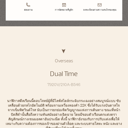
สอบถาม
การนัดหมายที่บูติก
ลงทะเบียนตามความสนใจของคุณ
Overseas
Dual Time
7920V/210A-B546
นาฬิกาสตีลเรือนนี้ตอบโจทย์ผู้ที่มีไลฟ์สไตล์กระฉับกระเฉงอย่างสมบูรณ์แบบ ขับ
เคลื่อนด้วยกลไกอัตโนมัติ พร้อมจานเหวี่ยงทองคํา 22K ซึ่งได้รับแรงบันดาลใจ
จากเข็มทิศวินด์โรส นับเป็นการยกย่องจิตวิญญาณแห่งการเดินทาง ขณะที่หน้า
ปัดสีดํานั้นสื่อถึงความทันสมัยอย่างเฉิดฉาย โดยมีขอบตัวเรือนตกแต่งตรา
สัญลักษณ์กางเขนมอลตาอันประณีต ทั้งนี้ นาฬิกายังรองรับการปรับแต่งเพื่อให้
เหมาะกับความต้องการของเจ้าของผ่านตัวล็อค และระบบสายโลหะ หนัง และยาง