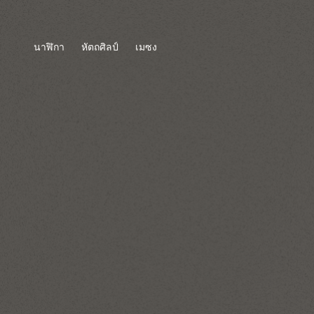
นาฬิกา
หัตถศิลป์
เมซง