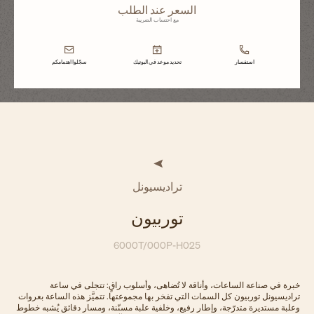
السعر عند الطلب
مع احتساب الضريبة
تحديد موعد في البوتيك
سجّلوا اهتمامكم
تراديسيونل
توربيون
6000T/000P-H025
ت، وأناقة لا تُضاهى، وأسلوب راقٍ: تتجلى في ساعة
 السمات التي تفخر بها مجموعتها. تتميَّز هذه الساعة بعروات
، وإطار رفيع، وخلفية علبة مسنّنة، ومسار دقائق يُشبه خطوط