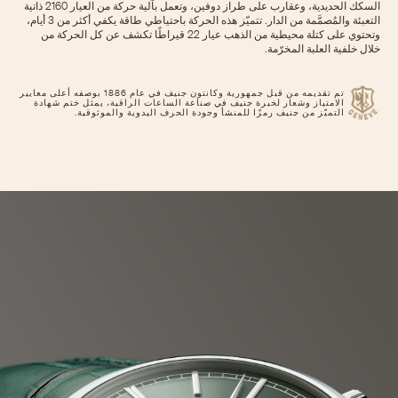
السكك الحديدية، وعقارب على طراز دوفين، وتعمل بآلية حركة من العيار 2160 ذاتية
التعبئة والمُصمَّمة من الدار. تتميّز هذه الحركة باحتياطي طاقة يكفي أكثر من 3 أيام،
وتحتوي على كتلة محيطية من الذهب عيار 22 قيراطًا تكشف عن كل الحركة من
ّمة.
تم تقديمه من قبل جمهورية وكانتون جنيف في عام 1886 بوصفه أعلى معايير
ر لخبرة جنيف في صناعة الساعات الراقية، يمثل ختم شهادة
ف رمزًا للمنشأ وجودة الحرف اليدوية والموثوقية.