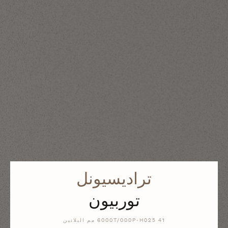
تراديسيونل
توربيون
6000T/000P-H025 4 مم البلاتين