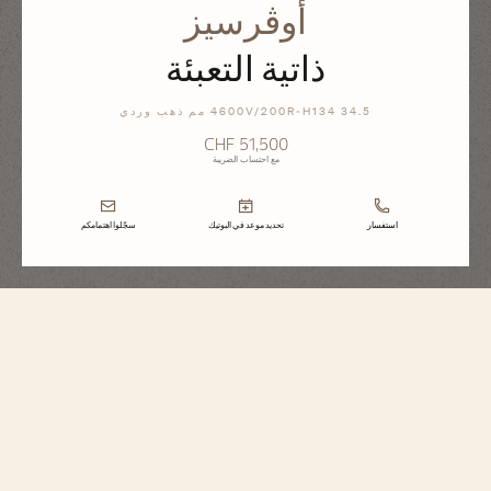
أوڤرسيز
ذاتية التعبئة
4600V/200R-H134 34.5 مم ذهب وردي
CHF 51,500
مع احتساب الضريبة
استفسار
تحديد موعد في البوتيك
سجّلوا اهتمامكم
أوڤرسيز
ذاتية التعبئة