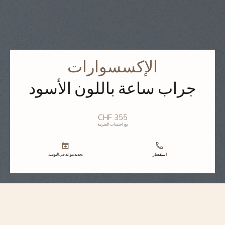
الإكسسوارات
جراب ساعة باللون الأسود
CHF 355
مع احتساب الضريبة
استفسار
تحديد موعد في البوتيك