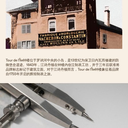
Tour de l’Île钟楼位于罗讷河中央的小岛，是13世纪为保卫日内瓦而修建的防
御堡垒遗迹。1843年，江诗丹顿在钟楼内创立制表工坊，并于三年后获准将
品牌标志标记于建筑立面。对于江诗丹顿而言，Tour de l’Île钟楼象征着品牌
自1755年开启的辉煌制表之旅。