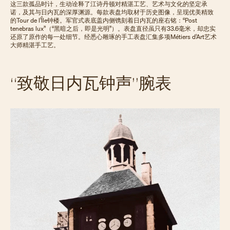
这三款孤品时计，生动诠释了江诗丹顿对精湛工艺、艺术与文化的坚定承
诺，及其与日内瓦的深厚渊源。每款表盘均取材于历史图像，呈现优美精致
的Tour de l’Île钟楼。军官式表底盖内侧镌刻着日内瓦的座右铭：“Post
tenebras lux”（“黑暗之后，即是光明”）。表盘直径虽只有33.6毫米，却忠实
还原了原作的每一处细节。经悉心雕琢的手工表盘汇集多项Métiers d’Art艺术
大师精湛手工艺。
“致敬日内瓦钟声”腕表