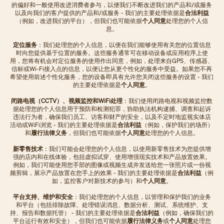
的偏好和一般使用改进消费者参与，以便我们不断改进我们的产品和/或服务
以及向我们的客户提供的产品和/或服务 - 我们的主要处理依据是
合法利益
（例如，改进我们的平台），但我们也可能依据
个人同意
处理您的个人信
息。
定位服务
：我们处理您的个人信息，以便在我们能够使用有关您的位置信息
时向您提供基于位置的服务。这些服务通常可在移动设备或应用程序上使
用，您将有机会对定位服务的使用作出同意，例如，处理来自GPS、传感器、
信标或Wi-Fi接入点的信息，以便让您从更个性化的服务中受益。如果您不再
希望使用前述个性化服务，您的设备即具有允许您关闭这些服务的设置 - 我们
的主要处理依据是
个人同意
。
闭路电视（CCTV）、视频监控和WiFi处理
：我们使用闭路电视和视频监控数
据处理您的个人信息用于预防和检测犯罪，协助执法机构逮捕、调查和起诉
违法行为者，确保我们员工、访客和财产的安全，以及不定时地监视实体店
活动或WiFi浏览 - 我们的主要处理依据是
合法利益
（例如，保护我们的场所）
和
履行法律义务
，但我们也可能依据
个人同意
处理您的个人信息。
新零售技术
：我们可能会处理您的个人信息，以使用新零售技术为您提供增
强的店内和在线体验，包括虚拟试穿、使用增强现实技术和产品放置效果。
例如，我们可能使用您手部的图像或视频生成并发送给您一张照片或一份视
频剪辑，展示产品放置在您手上的效果 - 我们的主要处理依据是
合法利益
（例
如，监控客户对新技术的参与）和
个人同意
。
平台支持、维护和安全
：我们处理您的个人信息，以管理和保护我们的业务
和平台（包括排除故障、处理错误消息、数据分析、测试、系统维护、支
持、报告和数据托管） - 我们的主要处理依据是
合法利益
（例如，确保我们的
平台运行有效和安全），但我们也可能依据
履行法律义务
或
个人同意
处理您