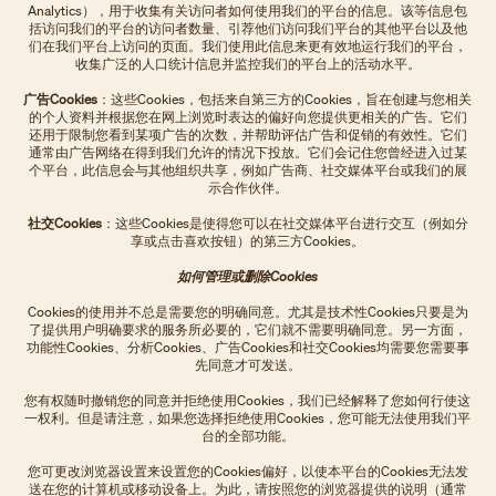
Analytics），用于收集有关访问者如何使用我们的平台的信息。该等信息包
括访问我们的平台的访问者数量、引荐他们访问我们平台的其他平台以及他
们在我们平台上访问的页面。我们使用此信息来更有效地运行我们的平台，
收集广泛的人口统计信息并监控我们的平台上的活动水平。
广告Cookies
：这些Cookies，包括来自第三方的Cookies，旨在创建与您相关
的个人资料并根据您在网上浏览时表达的偏好向您提供更相关的广告。它们
还用于限制您看到某项广告的次数，并帮助评估广告和促销的有效性。它们
通常由广告网络在得到我们允许的情况下投放。它们会记住您曾经进入过某
个平台，此信息会与其他组织共享，例如广告商、社交媒体平台或我们的展
示合作伙伴。
社交Cookies
：这些Cookies是使得您可以在社交媒体平台进行交互（例如分
享或点击喜欢按钮）的第三方Cookies。
如何管理或删除Cookies
Cookies的使用并不总是需要您的明确同意。尤其是技术性Cookies只要是为
了提供用户明确要求的服务所必要的，它们就不需要明确同意。另一方面，
功能性Cookies、分析Cookies、广告Cookies和社交Cookies均需要您需要事
先同意才可发送。
您有权随时撤销您的同意并拒绝使用Cookies，我们已经解释了您如何行使这
一权利。但是请注意，如果您选择拒绝使用Cookies，您可能无法使用我们平
台的全部功能。
您可更改浏览器设置来设置您的Cookies偏好，以使本平台的Cookies无法发
送在您的计算机或移动设备上。为此，请按照您的浏览器提供的说明（通常