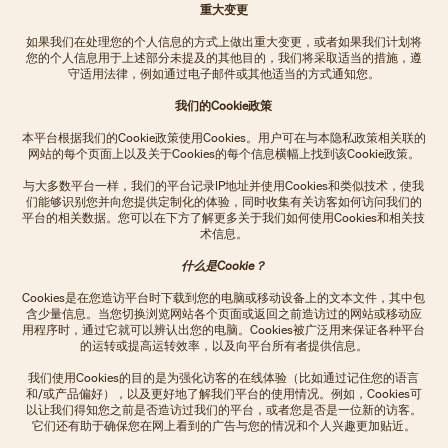
重大变更
如果我们在处理您的个人信息的方式上做出重大变更，或者如果我们计划将
您的个人信息用于上述部分未提及的其他目的，我们将采取适当的措施，遵
守适用法律，例如通过电子邮件或其他适当的方式通知您。
我们的Cookie政策
本平台根据我们的Cookie政策使用Cookies。用户可在与本隐私政策相关联的
网站的每个页面上以及关于Cookies的每个信息横幅上找到该Cookie政策。
与大多数平台一样，我们的平台记录IP地址并使用Cookies和类似技术，使我
们能够识别您并向您提供定制化的体验，同时收集有关访客如何访问我们的
平台的相关数据。您可以在下方了解更多关于我们如何使用Cookies和相关技
术信息。
什么是Cookie？
Cookies是在您造访平台时下载到您的电脑或移动设备上的文本文件，其中包
含少量信息。当您切换浏览网站各个页面或返回之前造访过的网站或移动应
用程序时，通过它就可以辨认出您的电脑。Cookies被广泛用来保证各种平台
的运转或提高运转效率，以及向平台所有者提供信息。
我们使用Cookies的目的是为强化访客的在线体验（比如通过记住您的语言
和/或产品偏好），以及更好地了解我们平台的使用情况。例如，Cookies可
以让我们得知您之前是否造访过我们的平台，或者您是否是一位新的访客。
它们还有助于确保您在网上看到的广告与您的情况和个人兴趣更加贴近。