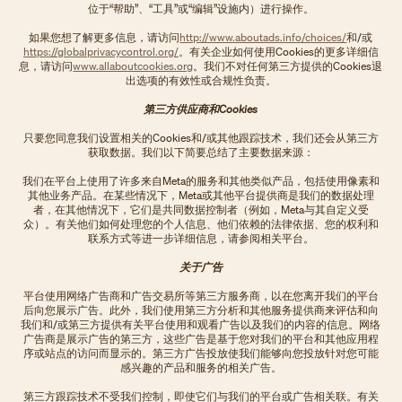
位于“帮助”、“工具”或“编辑”设施内）进行操作。
如果您想了解更多信息，请访问
http://www.aboutads.info/choices/
和/或
https://globalprivacycontrol.org/
。有关企业如何使用Cookies的更多详细信
息，请访问
www.allaboutcookies.org
。我们不对任何第三方提供的Cookies退
出选项的有效性或合规性负责。
第三方供应商和Cookies
只要您同意我们设置相关的Cookies和/或其他跟踪技术，我们还会从第三方
获取数据。我们以下简要总结了主要数据来源：
我们在平台上使用了许多来自Meta的服务和其他类似产品，包括使用像素和
其他业务产品。在某些情况下，Meta或其他平台提供商是我们的数据处理
者，在其他情况下，它们是共同数据控制者（例如，Meta与其自定义受
众）。有关他们如何处理您的个人信息、他们依赖的法律依据、您的权利和
联系方式等进一步详细信息，请参阅相关平台。
关于广告
平台使用网络广告商和广告交易所等第三方服务商，以在您离开我们的平台
后向您展示广告。此外，我们使用第三方分析和其他服务提供商来评估和向
我们和/或第三方提供有关平台使用和观看广告以及我们的内容的信息。网络
广告商是展示广告的第三方，这些广告是基于您对我们的平台和其他应用程
序或站点的访问而显示的。第三方广告投放使我们能够向您投放针对您可能
感兴趣的产品和服务的相关广告。
第三方跟踪技术不受我们控制，即使它们与我们的平台或广告相关联。有关