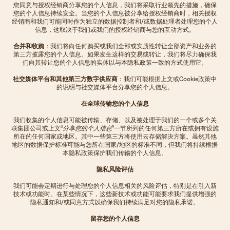
您同意与授权经销商分享您的个人信息，我们将采取行业领先的措施，确保
您的个人信息持续安全。当您的个人信息被分享给授权经销商时，相关授权
经销商和我们可能同时作为独立的数据控制者和/或数据处理者处理您的个人
信息，这取决于我们或我们的授权经销商与您的互动方式。
合并和收购
：我们将向任何购买或我们全部或实质性转让全部资产和业务的
第三方披露您的个人信息。如果发生这样的交易或转让，我们将尽力确保我
们向其转让您的个人信息的实体以与本隐私政策一致的方式使用它。
社交媒体平台和其他第三方数字供应商
：我们可能根据上文或Cookie政策中
的说明与社交媒体平台分享您的个人信息。
在全球传输您的个人信息
我们收集的个人信息可能被传输、存储、以及被处理于我们的一个或多个关
联集团公司或上文“
分享您的个人信息
”一节所列的任何第三方所在或拥有设施
所在的任何国家或地区。其中一些第三方将使用云存储解决方案。虽然其他
地区的数据保护标准可能与您所在国家/地区的标准不同，但我们将持续根据
本隐私政策保护我们传输的个人信息。
隐私风险评估
我们可能会定期进行与处理您的个人信息相关的风险评估，特别是在引入新
技术或功能时。在某些情况下，这些新技术或功能可能要求我们提供增强的
隐私通知和/或同意方式以确保我们持续满足对您的隐私承诺。
留存您的个人信息