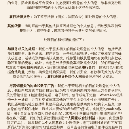
的业务、防止欺诈或平台安全）的必要而处理您的个人信息，除非有充分理
由说明保护您的个人信息应优先于这些合法利益。
履行法律义务
：为了遵守法律（例如，法院命令）而处理您的个人信息。
其他依据
：有时可能出于其他法律原因处理您的个人信息，例如预防和侦查
犯罪行为，保护生命，或者其他符合公共利益的处理情况。
处理目的和处理依据如下：
与服务相关的处理
：我们出于服务相关的目的处理您的个人信息，包括产品
预订和销售、服务通讯、程序更新、公告和消息管理，例如订单和发货的确
认或更改、活动或预约的确认或更改、维修通知以及通知您有关我们条款或
隐私政策的更改。此外，当您意外放弃购物车或浏览会话时，我们可能会向
您发送与服务相关的消息 - 我们的主要处理依据是
履行合同
，但我们也可能依
据
合法利益
（例如，确保您对购买满意，我们以安全、有效和高效的方式为
您提供产品和服务），
履行法律义务
或
个人同意
处理您的个人信息。
与营销相关的沟通和数字广告
：我们出于营销相关的目的处理您的个人信
息，包括向您发送与我们和我们认为您可能感兴趣的其他第三方合作伙伴相
关的营销信息（包括通过电话、电子邮件、信件或电子短信、WhatsApp或其
他一对一通信，并在社交媒体或其他数字平台上提供个性化消息或广告）。
我们还可能与社交媒体和其他平台或其他服务提供商共享您的个人信息（例
如您的电子邮件地址，通常以加密或“哈希加密”的形式，或特定的cookies数
据）用于自定义受众或相似受众匹配，或者用于营销目的进行集团内部客户/
潜在客户匹配 - 我们的主要处理依据是
个人同意
或
合法利益
（例如，向您推荐
特定产品）。如果我们以
个人同意
作为处理依据，您可以随时通过向下方“
联
系我们
”所列部分的邮箱地址发送邮件，或单击任何营销电子邮件或短信中的