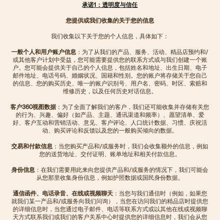
承诺1：透明度与信任
您提供或我们收集的关于您的信息
我们收集以下关于您的个人信息，具体如下：
一般个人和用户账户信息
：为了从我们的产品、服务、活动、精品店预约和/
或其他客户计划中受益，您可能需要提供您的联系方式或与我们创建一个账
户。您可能会提供关于自己的个人信息，包括姓名和地址、出生日期、电子
邮件地址、电话号码、婚姻状况、国籍和性别。您的账户将存储关于您自己
的信息、您的购买历史、唯一的账户识别号、用户名、密码、时区、索赔和
维修历史，以及任何历史对话信息。
客户360视图数据
：为了全面了解我们的客户，我们还可能收集并存储有关您
的行为、兴趣、偏好（如产品、主题、通讯渠道和频率）、愿望清单、爱
好、客户互动和营销活动、意见、客户评论、人口统计数据、习惯、庆祝活
动、购买评论和反馈以及您的一般购买倾向的数据。
交易和付款信息
：当您购买产品和/或服务时，我们会收集额外的信息，例如
您的送货地址、交付证明、账单地址和相关付款信息。
身份信息
：在我们需要用此来向您提供产品和/或服务的情况下，我们可能会
从您那里收集身份信息，例如护照数据或国民身份数据。
通信函件、电话录音、在线或视频聊天
：当您与我们通信时（例如，如果您
就我们某一产品和/或服务向我们问询），当您在访问我们的精品店时提供您
的详细信息时，当您通过电子邮件、电话等联系方式或以其他在线或视频聊
天方式联系我们或我们的客户关系中心时提供您的详细信息时，我们会从您