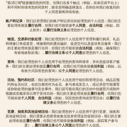
“
取消订阅
”链接撤回您的同意。当我们在多个触点（例如，实体店或平台上）
和不同时间请求您的同意时，除非您明确选择退出，否则任何我们收集到的
个人同意都将持续有效。
账户和记录
：我们以管理我们的账户和记录目的处理您的个人信息 - 我们的主
要处理依据是
履行合同
，但我们也可能依据
个人同意
、
合法利益
（例如，防
止欺诈）或
履行法律义务
处理您的个人信息。
物流、交易和付款处理
：我们处理您的个人信息用于管理和履行购买、礼品
和维修订单或退货，维修期间的通信偏好、促进交付以及提供售后服务 - 我们
的主要处理依据是履行合同，但我们也可能依据
合法利益
（例如，确保我们
有效地收取款项），
履行法律义务
或
个人同意
处理您的个人信息。
查询
：我们处理您的个人信息用于处理您的查询和请求，并向您提供客户服
务 - 我们的主要处理依据是
履行合同
，但我们也可能依据
合法利益
（例如，以
有效方式回答您的查询）或
个人同意
处理您的个人信息。
活动、预约和社区
：我们处理您的个人信息用于组织和管理活动、精品店预
约和会员社区，包括注册您作为会员、参与者或发言人，或记录您可能遭受
或协助处理的健康与安全事件。我们还可能在我们的活动中拍摄照片或制作
视频或音频录音以用于宣传目的 - 我们的主要处理依据是
履行合同
，但我们也
可能依据
个人同意
、
合法利益
（例如，回应您的查询或管理活动）或
履行法
律义务
处理您的个人信息。
竞赛、抽奖和其他促销活动
：我们处理您的个人信息用于进行竞赛、抽奖和
其他促销活动，我们需要从您那里收集信息来管理这些促销活动 - 我们的主要
处理依据是
履行合同
，但我们也可能依据
合法利益
（例如，跟踪客户参与
度），
履行法律义务
或
个人同意
处理您的个人信息。