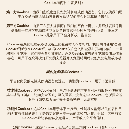
Cookies有两种主要类别：
第一方Cookies
，由我们直接发送到您的计算机或移动设备。它们仅供我们用
于在您的电脑或移动设备再次造访我们平台时对其进行识别。
第三方Cookies
，由第三方服务提供商在我们的平台上提供，并可供该服务提
供商用于在您的电脑或移动设备造访其它平台时对其进行识别。第三方
Cookies最常用于平台分析或广告目的。
Cookies在您的电脑或移动设备上的驻留时间不尽相同。我们同时使用“会话
Cookies”和“永久Cookies”。会话Cookies仅在您的浏览器打开期间存在，一旦
您关闭浏览器，它们即会自动被删除。永久Cookies在您的浏览器关闭后依旧
存在，可用于在您再次打开您的浏览器并浏览因特网时识别您的电脑或移动
设备。
我们使用哪些Cookies？
平台仅向您的电脑或移动设备发送以下类型的Cookies，用于下述目的：
技术性Cookies
：这些Cookies对于向您提供通过本平台可用的服务和使用其
某些功能（例如，访问安全区域）至关重要。没有这些Cookies，您所要求的
服务（如交易页面和安全登录帐户）无法实现。
功能性Cookies
：这些Cookies用于本平台展示、性能和功能等相关的各种目
的但其总体目的是为了增强访客使用本平台的体验与乐趣。例如，其中的某
些Cookies让访客能够指定语言、产品或其它平台偏好。
分析Cookies
：这些Cookies，包括来自第三方的Cookies（如Google