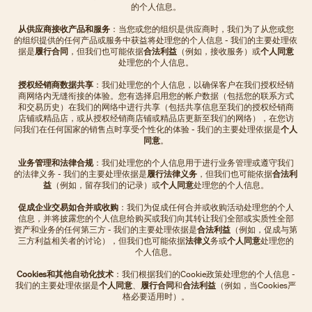
的个人信息。
从供应商接收产品和服务
：当您或您的组织是供应商时，我们为了从您或您
的组织提供的任何产品或服务中获益将处理您的个人信息 - 我们的主要处理依
据是
履行合同
，但我们也可能依据
合法利益
（例如，接收服务）或
个人同意
处理您的个人信息。
授权经销商数据共享
：我们处理您的个人信息，以确保客户在我们授权经销
商网络内无缝衔接的体验。您有选择启用您的帐户数据（包括您的联系方式
和交易历史）在我们的网络中进行共享（包括共享信息至我们的授权经销商
店铺或精品店，或从授权经销商店铺或精品店更新至我们的网络），在您访
问我们在任何国家的销售点时享受个性化的体验 - 我们的主要处理依据是
个人
同意
。
业务管理和法律合规
：我们处理您的个人信息用于进行业务管理或遵守我们
的法律义务 - 我们的主要处理依据是
履行法律义务
，但我们也可能依据
合法利
益
（例如，留存我们的记录）或
个人同意
处理您的个人信息。
促成企业交易如合并或收购
：我们为促成任何合并或收购活动处理您的个人
信息，并将披露您的个人信息给购买或我们向其转让我们全部或实质性全部
资产和业务的任何第三方 - 我们的主要处理依据是
合法利益
（例如，促成与第
三方利益相关者的讨论），但我们也可能依据
法律义
务或
个人同意
处理您的
个人信息。
Cookies和其他自动化技术
：我们根据我们的Cookie政策处理您的个人信息 -
我们的主要处理依据是
个人同意
、
履行合同
和
合法利益
（例如，当Cookies严
格必要适用时）。