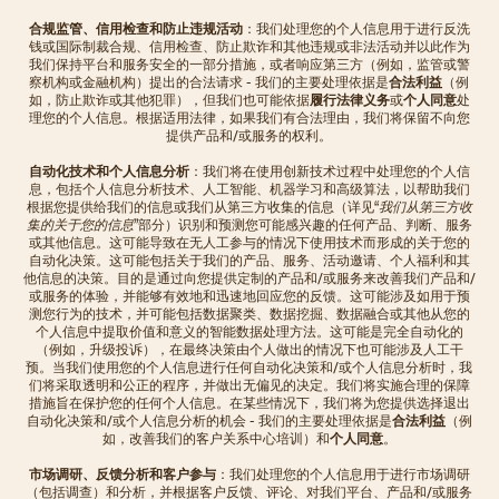
合规监管、信用检查和防止违规活动
：我们处理您的个人信息用于进行反洗
钱或国际制裁合规、信用检查、防止欺诈和其他违规或非法活动并以此作为
我们保持平台和服务安全的一部分措施，或者响应第三方（例如，监管或警
察机构或金融机构）提出的合法请求 - 我们的主要处理依据是
合法利益
（例
如，防止欺诈或其他犯罪），但我们也可能依据
履行法律义务
或
个人同意
处
理您的个人信息。根据适用法律，如果我们有合法理由，我们将保留不向您
提供产品和/或服务的权利。
自动化技术和个人信息分析
：我们将在使用创新技术过程中处理您的个人信
息，包括个人信息分析技术、人工智能、机器学习和高级算法，以帮助我们
根据您提供给我们的信息或我们从第三方收集的信息（详见“
我们从第三方收
集的关于您的信息
”部分）识别和预测您可能感兴趣的任何产品、判断、服务
或其他信息。这可能导致在无人工参与的情况下使用技术而形成的关于您的
自动化决策。这可能包括关于我们的产品、服务、活动邀请、个人福利和其
他信息的决策。目的是通过向您提供定制的产品和/或服务来改善我们产品和/
或服务的体验，并能够有效地和迅速地回应您的反馈。这可能涉及如用于预
测您行为的技术，并可能包括数据聚类、数据挖掘、数据融合或其他从您的
个人信息中提取价值和意义的智能数据处理方法。这可能是完全自动化的
（例如，升级投诉），在最终决策由个人做出的情况下也可能涉及人工干
预。当我们使用您的个人信息进行任何自动化决策和/或个人信息分析时，我
们将采取透明和公正的程序，并做出无偏见的决定。我们将实施合理的保障
措施旨在保护您的任何个人信息。在某些情况下，我们将为您提供选择退出
自动化决策和/或个人信息分析的机会 - 我们的主要处理依据是
合法利益
（例
如，改善我们的客户关系中心培训）和
个人同意
。
市场调研、反馈分析和客户参与
：我们处理您的个人信息用于进行市场调研
（包括调查）和分析，并根据客户反馈、评论、对我们平台、产品和/或服务