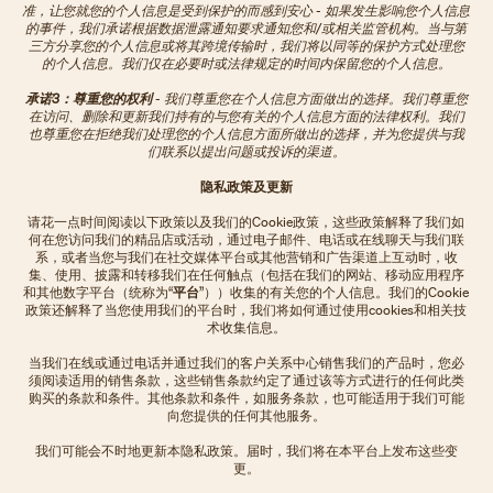
准，让您就您的个人信息是受到保护的而感到安心 - 如果发生影响您个人信息
的事件，我们承诺根据数据泄露通知要求通知您和/或相关监管机构。当与第
三方分享您的个人信息或将其跨境传输时，我们将以同等的保护方式处理您
的个人信息。我们仅在必要时或法律规定的时间内保留您的个人信息。
承诺3：尊重您的权利
- 我们尊重您在个人信息方面做出的选择。我们尊重您
在访问、删除和更新我们持有的与您有关的个人信息方面的法律权利。我们
也尊重您在拒绝我们处理您的个人信息方面所做出的选择，并为您提供与我
们联系以提出问题或投诉的渠道。
隐私政策及更新
请花一点时间阅读以下政策以及我们的Cookie政策，这些政策解释了我们如
何在您访问我们的精品店或活动，通过电子邮件、电话或在线聊天与我们联
系，或者当您与我们在社交媒体平台或其他营销和广告渠道上互动时，收
集、使用、披露和转移我们在任何触点（包括在我们的网站、移动应用程序
和其他数字平台（统称为“
平台
”））收集的有关您的个人信息。我们的Cookie
政策还解释了当您使用我们的平台时，我们将如何通过使用cookies和相关技
术收集信息。
当我们在线或通过电话并通过我们的客户关系中心销售我们的产品时，您必
须阅读适用的销售条款，这些销售条款约定了通过该等方式进行的任何此类
购买的条款和条件。其他条款和条件，如服务条款，也可能适用于我们可能
向您提供的任何其他服务。
我们可能会不时地更新本隐私政策。届时，我们将在本平台上发布这些变
更。