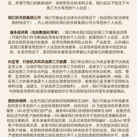
息，并遵守我们的数据保护、保密和安全标准和义务。我们在以下情况下与
第三方分享您的个人信息：
我们的关联集团公司
：我们可能会在法律允许的情况下（包括我们有法律依
据的情况下），为上述目的向我们的关联集团公司分享您的个人信息。
服务提供商（包括数据处理者）
：我们将向我们指定的第三方服务提供商
（可能代我们作为数据处理者处理您的个人信息）披露您的个人信息，从而
提供在线和其他付款服务、处理信用检查和防止欺诈、产品发货、云存储以
及我们需要使用您的个人信息的其他服务，以实现本隐私政策中指定的目
的。在某些情况下，某些防欺诈服务提供商被认为是独立的数据控制者。
向监管、行政机关和其他第三方披露
：我们将在我们认为有必要遵守法律或
监管义务，以保护我们自己或任何第三方的权利，或者为了公共利益或我们
或其他第三方的合法利益，将您的个人信息披露给任何执法机构、法院、警
察、监管机构、政府机构或任何其他第三方，包括相关金融机构（例如，回
应第三方的要求披露个人信息以调查指控犯罪，检查我们是否遵守适用的法
律和法规，或建立、行使或捍卫法律权利）。此外，我们可能会将您的数据
与保险提供商和/或遗失或被盗组织分享以协助追回任何遗失或被盗物品。
授权经销商
：在您与我们的授权经销商网络互动时，我们可能会不时地要求
您同意分享您的个人信息给授权经销商，目的包括：(i) 为您提供您所要求的
服务；(ii) 在您与我们的产品、服务和/或我们的授权经销商互动时，改善您在
精品店中的客户旅程和体验；(iii) 确保我们持有的关于您的信息准确和及时，
包括注册购买、延长保修和其他交易，以及记录您的营销偏好；以及(iv) 管理
客户和供应商关系，改善与我们的授权经销商的合作，并为您提供我们的定
制客户体验。若授权经销商需要访问我们持有的关于您的信息，我们将在授
予授权经销商相关权限之前征得您分享个人信息给授权经销商的许可。如果