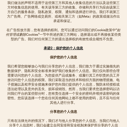
我们做法的声明不适用于这些第三方和其他人收集信息的方法以及这些第三
方对收集信息的使用。有关该等第三方的收集、存储和共享行为应由该第三
方自己的服务条款、隐私政策、权限、通知和选择进行评估。我们不就第三
方广告商、广告网络或交易所、或相关第三方（如Meta）的政策或做法作出
承诺和保证。
在广告投放方面，您有选择的权利。您可以通过访问我们的Cookie政策中“
如
何管理或删除Cookies
”一节中所述的第三方网站，选择退出或不再接收某些类
型的广告。我们对任何第三方的退出选择权的有效性或合规性不负责。
承诺2：保护您的个人信息
保护您的个人信息
我们希望您能够放心与我们分享您的个人信息，我们致力于通过实施领先的
数据保护、隐私和安全标准来保护我们收集的个人信息。我们仅向那些合理
需要访问您的个人信息、为您提供产品或服务、或履行其工作职责的员工开
放访问您个人信息的权限。我们采取适当的技术和组织方面的物理措施、电
子措施以及程序安全措施来保护您向我们提供的个人信息，预防未经授权或
违法处理以及意外的丢失、损坏或销毁。然而，当我们要求您选择密码以访
问我们平台的某些部分时，您有责任选择一个安全的密码并维持该密码的保
密性。您应该选择一个您在任何其他网站上都不使用的密码，且不应与任何
其他人进行分享。
分享您的个人信息
只有在法律允许的情况下，我们才与他人分享您的个人信息。当我们与他人
分享个人信息时，我们会建立合同安排和安全机制来保护所分享的个人信