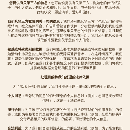
您提供有关第三方的信息
：您可能会提供有关第三方（例如您的伴侣或孩
子）的个人信息，包括姓名和地址、出生日期、电子邮件地址、电话号码、
婚姻状况、愿望清单、爱好和偏好。
我们从第三方收集的关于您的信息
：我们还可能从第三方（包括我们的授权
经销商、社交媒体平台、广告和营销合作伙伴、分析提供商以及向我们提供
技术或战略数据服务的第三方）那里收集关于您的任何上述信息，并且我们
可能会将这些信息与我们拥有的其他信息整合在一起。我们还可能从公开可
获取的来源收集关于您的个人信息。
敏感或特殊类别的数据
：我们可能会要求您提供敏感或特殊类别的数据（例
如活动中涉及您的过敏源或活动的无障碍通行需求），在这种情况下，我们
将为您提供增强的隐私信息保护，并在请求收集该等数据时获取您的明确同
意。否则，如果您在我们未要求的情况下向我们提供此类数据，我们将视您
提供此类数据为您明确同意我们处理该数据。
处理目的和我们处理的法律依据
为了实现下列处理目的，我们可能基于以下依据处理您的个人信息：
个人同意
：当您明确同意我们处理您的个人信息时（例如，您同意接收营销
信息），这是一个法律基础。
履行合同
：为了履行我们与您签署的合同（包括遵守我们的使用条款）的必
要，或因为在签署合同之前我们要求您采取特定步骤（例如，处理与购买和
交付产品相关的联系信息）的必要，而处理您的个人信息。
合法利益
：为了我们的合法利益或第三方的合法利益（例如，为了经营我们