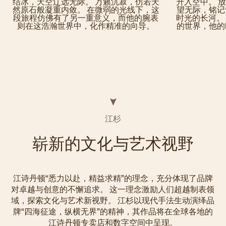
结冰，天空辽远无际。 万籁沉寂，仿若天
升入空中。 
然原石般凝重内敛。 在微弱的光线下，这
望无际，铭记
段旅程仿佛有了另一重意义，而他的腕表
时光的长河。
则在这浩瀚世界中，化作精准的向导。
的世界，他的
江杉
崭新的文化与艺术视野
江诗丹顿“悉力以赴，精益求精”的理念，充分体现了品牌
对卓越与创意的不懈追求。 这一理念激励人们超越制表领
域，探索文化与艺术新视野。 江杉以现代手法生动演绎品
牌“四海征途，纵横无界”的精神，其作品将在全球各地的
江诗丹顿专卖店和数字空间中呈现。