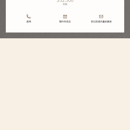
含税
咨询
预约专卖店
登记您感兴趣的腕表
Patrimony传承系列
自动上链腕表
85180/000G-H035
这款18K白金腕表简约优雅，是经典隽永的杰作。江诗丹顿以此款限量发行
370枚、荣获日内瓦印记认证的腕表，致敬品牌270年的辉煌历史和匠心卓
艺。表盘点缀灵感源自马耳他十字的特别定制图案，弧形设计与时标和指针
相呼应。和谐搭配的设计为佩戴者呈献迷人的光影效果。自动上链机芯亦演