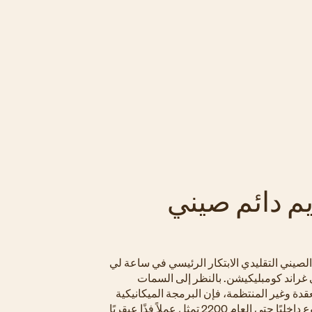
يم دائم صيني
 الصيني التقليدي الابتكار الرئيسي في ساعة لي
لي غراند كومبليكيشن. بالنظر إلى السمات
قدة وغير المنتظمة، فإن البرمجة الميكانيكية
للعيار 3752 المصنوع داخليًا حتى العام 2200 تمثل عملاً فذًا عبقريًا