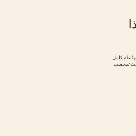
ا
ًا من التطوير، من بينها عام كامل
 حيث تمخضت