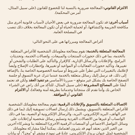
الالتزام القانوني:
المعالجة ضرورية بالنسبة لنا للخضوع للقانون (على سبيل المثال،
أمر من المحكمة).
أسباب أخرى:
قد تكون المعالجة ضرورية في بعض الأحيان لأسباب قانونية أخرى مثل
مكافحة الجريمة واكتشافها، أو لحماية الحياة أو أن تكون المعالجة بخلاف ذلك تنصب
في المصلحة العامة.
أغراض المعالجة ومبرراتها هي على النحو التالي:
المعالجة المتعلقة بالخدمة:
نقوم بمعالجة معلوماتك الشخصية للأغراض المتعلقة
بالخدمة، بما في ذلك حجوزات المنتجات والمبيعات، واتصالات الخدمة، وتحديثات
البرامج، والإعلانات والرسائل الإدارية، كالإقرار والتأكيد على الطلبات والشحن أو
تغييرها، وتأكيد حجوزات الفعاليات أو المواعيد أو تغييرها، وإخطارات الإصلاح وايضاً
لإعلامك بالتغييرات التي تطرأ على شروط أو سياسة الخصوصية الخاصة بنا. بالإضافة
إلى ذلك، قد نرسل إليك رسائل متعلقة بالخدمة عندما تترك عربة التسوق أو جلسة
التصفح الخاصة بك بشكل غير متوقع – مبررنا الأساسي هو
تنفيذ العقد
ولكن قد نعتمد
أيضًا على
المصالح المشروعة
(على سبيل المثال، للتأكد من أنك راض عن الشراء
الخاص بك وأننا نقدم لك منتجاتنا وخدماتنا بطريقة آمنة وفعالة)، أو
الالتزام
القانوني
أو
الموافقة
.
الاتصالات المتعلقة بالتسويق والإعلانات الرقمية:
نقوم بمعالجة معلوماتك الشخصية
للأغراض المتعلقة بالتسويق، ويشمل ذلك إرسال اتصالات تسويقية إليك (بما في ذلك
عبر الهاتف، البريد الإلكتروني، البريد، والرسائل الإلكترونية أو النصية، بما في ذلك
الواتساب أو غيرها من الاتصالات الفردية وتسليم رسائل شخصية أو إعلانات على
وسائل التواصل الاجتماعي أو المنصات الرقمية الأخرى) المتعلقة بنا وبشركاء آخرين
من الغير الذين نعتقد أنهم قد يثيرون اهتمامك. يمكننا أيضًا مشاركة معلوماتك
الشخصية (مثل عنوان بريدك الإلكتروني، عادةً في نموذج مشفر أو "مجزأ"، أو بيانات