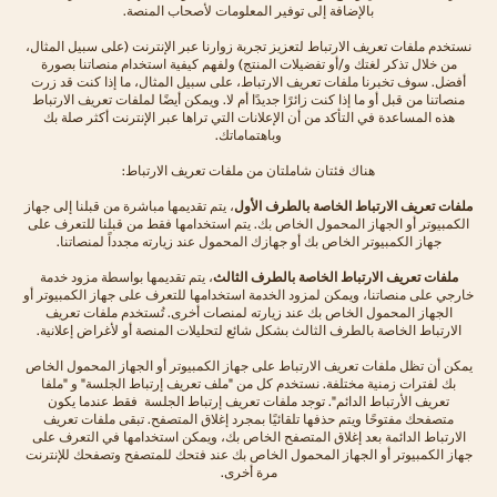
بالإضافة إلى توفير المعلومات لأصحاب المنصة.
نستخدم ملفات تعريف الارتباط لتعزيز تجربة زوارنا عبر الإنترنت (على سبيل المثال،
من خلال تذكر لغتك و/أو تفضيلات المنتج) ولفهم كيفية استخدام منصاتنا بصورة
أفضل. سوف تخبرنا ملفات تعريف الارتباط، على سبيل المثال، ما إذا كنت قد زرت
منصاتنا من قبل أو ما إذا كنت زائرًا جديدًا أم لا. ويمكن أيضًا لملفات تعريف الارتباط
هذه المساعدة في التأكد من أن الإعلانات التي تراها عبر الإنترنت أكثر صلة بك
وباهتماماتك.
هناك فئتان شاملتان من ملفات تعريف الارتباط:
ملفات تعريف الارتباط الخاصة بالطرف الأول
، يتم تقديمها مباشرة من قبلنا إلى جهاز
الكمبيوتر أو الجهاز المحمول الخاص بك. يتم استخدامها فقط من قبلنا للتعرف على
جهاز الكمبيوتر الخاص بك أو جهازك المحمول عند زيارته مجدداً لمنصاتنا.
ملفات تعريف الارتباط الخاصة بالطرف الثالث
، يتم تقديمها بواسطة مزود خدمة
خارجي على منصاتنا، ويمكن لمزود الخدمة استخدامها للتعرف على جهاز الكمبيوتر أو
الجهاز المحمول الخاص بك عند زيارته لمنصات أخرى. تُستخدم ملفات تعريف
الارتباط الخاصة بالطرف الثالث بشكل شائع لتحليلات المنصة أو لأغراض إعلانية.
يمكن أن تظل ملفات تعريف الارتباط على جهاز الكمبيوتر أو الجهاز المحمول الخاص
بك لفترات زمنية مختلفة. نستخدم كل من "ملف تعريف إرتباط الجلسة" و "ملفا
تعريف الأرتباط الدائم". توجد ملفات تعريف إرتباط الجلسة فقط عندما يكون
متصفحك مفتوحًا ويتم حذفها تلقائيًا بمجرد إغلاق المتصفح. تبقى ملفات تعريف
الارتباط الدائمة بعد إغلاق المتصفح الخاص بك، ويمكن استخدامها في التعرف على
جهاز الكمبيوتر أو الجهاز المحمول الخاص بك عند فتحك للمتصفح وتصفحك للإنترنت
مرة أخرى.