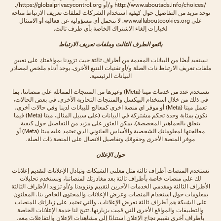
/http://www.aboutads.info/choices و/أو https://globalprivacycontrol.org/.
توجد مزيد من التفاصيل حول كيفية استخدام الشركات لملفات تعريف الارتباط متاحة
على www.allaboutcookies.org. لا نتحمل أي مسؤولية عن فعالية أو الامتثال
لخيارات إلغاء الاشتراك الخاصة بأي طرف ثالث.
بائعو الطرف الثالث وملفات تعريف الارتباط
نستفيد أيضًا من البيانات المقدمة من أطراف ثالثة حيث تزودنا بموافقتك على تعيين
ملفات تعريف الارتباط ذات الصلة و/أو تقنيات التتبع الأخرى. يوجد أدناه ملخص لمصادر
البيانات الرئيسية.
نستخدم عدد من خدمات ميتا (Meta) وغيرها من المنتجات المماثلة على منصاتنا، بما
في ذلك من خلال استخدام البيكسل والمنتجات التجارية الأخرى. في بعض الحالات،
تعمل ميتا (Meta) أو موفر اي منصة اخرى كمعالج للبيانات لدينا وفي حالات أخرى،
تكون بمثابة وحدة تحكم مشتركة في البيانات (على سبيل المثال، ميتا (Meta) فيما
يتعلق بالجماهير المخصصة). يمكن العثور على مزيد من التفاصيل حول كيفية
معالجتها لمعلوماتك الشخصية والأساس القانوني الذي تعتمد عليه ميتا (Meta) أو
موفر المنصة الأخرى وحقوقك وتفاصيل الاتصال على المنصة ذات الصلة.
حول الإعلان
تستخدم المنصات أطراف ثالثة مثل معلني الشبكات وتبادل الإعلانات لتقديم إعلانات
لك على منصات خاصة بأطراف ثالثة بعد مغادرتك لمنصاتنا، ونستخدم تحليلات
الأطراف الثالثة ومقدمي الخدمات الآخرين لتقييم وتزويدنا و/أو تزويد الأطراف الثالثة
بمعلومات حول استخدام المنصات وعرض الإعلانات والمحتوى الخاص بنا. المعلنون
على الشبكة هم أطراف ثالثة تعرض الإعلانات، والتي تعتمد على زياراتك للمنصات
والتطبيقات والمواقع الأخرى التي قمت بزيارتها. تتيح لنا خدمة الإعلانات الخاصة
بأطراف أخرى تقييم نجاح الإعلان استنادًا إلى مشاهدات الإعلان والتفاعلات معه،