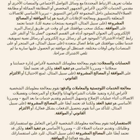
ملفات تعريف الارتباط المحددة) مع وسائل التواصل الاجتماعي والمنصات الأخرى أو
مقدمي الخدمات الآخرين لأغراض الجمهور المخصص أو المطابقة المماثلة أو مطابقة
العملاء/المحتملين داخل المجموعة لأغراض التسويق – تبريرنا الأساسي للاتصالات
المتعلقة بالتسويق ومعالجة الإعلانات الرقمية هو إما
الموافقة
أو
المصالح
المشروعة
(على سبيل المثال، التوصية بمنتجات معينة لك). عندما نعتمد
على
الموافقة
، يمكنك سحب موافقتك في أي وقت عن طريق إرسال البريد
الإلكتروني إلى العنوان الموجود أدناه في القسم المعنون "
اتصل بنا
" أو النقر على
رابط "إلغاء الاشتراك" الموجود في أي رسائل بريد إلكتروني أو رسائل نصية تسويقية.
عندما نطلب موافقتك في نقاط اتصال متعددة (على سبيل المثال، في المتجر أو على
المنصات) وفي أوقات مختلفة، فستظل أي موافقة تم الحصول عليها سارية ما لم
تلغي الاشتراك صراحةً.
الحسابات والسجلات:
نقوم بمعالجة معلوماتك الشخصية لأغراض إدارة حسابتنا و
سجلاتنا – ومبررنا الأساسي هو
تنفيد العقد
ولكن قد نعتمد أيضًا
على
الموافقة
أو
المصالح المشروعة
(على سبيل المثال، لمنع الاحتيال) أو
الالتزام
القانوني
.
معالجة الخدمات اللوجستية والمعاملات والدفع:
نقوم بمعالجة معلوماتك الشخصية
لأغراض إدارة وتنفيذ طلبات الشراءوالهدايا والإصلاح أو المرتجعات وتفضيلات
الاتصالات أثناء عمليات الإصلاح وتسهيل التسليم وتقديم خدمات ما بعد البيع – ومبررنا
الأساسي هو
تنفيذ العقد
ولكننا قد نعتمد أيضًا على
المصالح المشروعة
(على سبيل
المثال، للتأكد من أننا نقوم بتحصيل الدفعات بشكل فعال)، أو
الالتزام
القانوني
أو
الموافقة
.
الاستفسارات:
نقوم بمعالجة معلوماتك الشخصية لأغراض التعامل مع استفساراتك
وطلباتك، وتقديم خدمات العملاء لك – ومبررنا الأساسي هو
تنفيذ العقد
ولكن قد
نعتمد أيضًا على
المصالح المشروعة
(على سبيل المثال، للرد على استفساراتك
بطريقة فعالة) أو
الموافقة
.