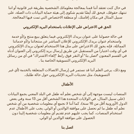
في حال كنت تعتقد أننا قمنا بمعالجة معلوماتك الشخصية بطريقة غير قانونية أو اننا
تنتهك حقوقك، فيحق لك أيضًا تقديم شكوى إلى هيئة حماية البيانات ذات الصلة، على
سبيل المثال في مكان إقامتك، أو منطقة الاختصاص التي تمت فيها المعالجة.
الحق في الاعتراض على الإعلانات باستخدام البريد الإلكتروني
في حالة حصولنا على عنوان بريدك الإلكتروني فيما يتعلق ببيع منتج و/أو خدمة
واستخدام عنوان بريدك الإلكتروني للإعلان المباشر عن منتجاتنا و/أو خدماتنا
المماثلة، فإنه يجوز لك الاعتراض على مثل هذا الاستخدام لعنوان بريدك الإلكتروني
في أي وقت اعتباراً من المستقبل عن طريق إرسال بريد إلكتروني إلى العنوان أدناه
في القسم المعنون "
اتصل بنا
" أو النقر فوق رابط "إلغاء الاشتراك" في أي من رسائل
البريد الإلكتروني التسويقية الخاصة بنا .
ومع ذلك، يرجى العلم أننا قد نستمر في إرسال الاتصالات المتعلقة بالخدمة (أي غير
التسويقية)، مثل تحديثات البريد الإلكتروني حول حالة طلبك.
الأطفال
المنصات ليست موجهة إلى أي شخص نعلم أنه طفل في البلد المعني بجمع البيانات
(على سبيل المثال، في الولايات المتحدة هذا الشخص أقل من 13 سنة وفي بعض
الدول الأوروبية أقل من 16 سنة)، كما أننا لا نجمع أي معلومات شخصية من أي شخص
نعلم أنه طفل ما لم نحصل على موافقة الوالدين أو الولي. يجب على الأطفال عدم
استخدام المنصات، كما يجب عليهم عدم تقديم أي معلومات شخصية إلينا دون
الحصول على موافقة الوالدين أو الولي.
اتصل بنا