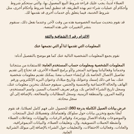
العملاء لدينا، يجب عليك قراءة شروط البيع المعمول بها، والتي ستحكم شروط
وأحكام أي عمليات شراء تتم بهذه الطريقة. قد تنطبق أيضاً شروط وأحكام أخرى، مثل
شروط الخدمة، فيما يتعلق بأي خدمات أخرى قد نقدمها لك.
قد نقوم بتحديث سياسة الخصوصية هذه من وقت لآخر. وعندما نفعل ذلك، سنقوم
بنشر التغييرات على هذه المنصة.
الالتزام رقم 1: الشفافية والثقة
المعلومات التي تقدمها لنا أو التي نجمعها عنك
نقوم بجمع المعلومات الشخصية التالية عنك كما هو موضح بالتفصيل أدناه:
المعلومات الشخصية ومعلومات حساب المستخدم العامة:
للاستفادة من منتجاتنا
وخدماتنا وفعالياتنا ومواعيد المتجر و/أو برامج العملاء الأخرى، قد تحتاج إلى تقديم
تفاصيل الاتصال الخاصة بك أو إنشاء حساب معنا. يمكنك تقديم معلومات شخصية
عنك، بما في ذلك إسمك وعنوانك وتاريخ ميلادك وعنوان البريد الإلكتروني ورقم
الهاتف والحالة الاجتماعية والجنسية والجنس. سيقوم حسابك بتخزين معلومات عنك،
وسجل تاريخ الشراء الخاص بك، ورقم تعريف الحساب المميز، واسم المستخدم،
وكلمة المرور، والمنطقة الزمنية، وسجل المطالبات والمعالجة، بالإضافة إلى أي
سجل محادثة.
عرض بيانات العميل الكاملة بدرجة 360:
للحصول على فهم كامل لعملائنا، قد نقوم
أيضًا بجمع وتخزين بيانات حول سلوكك واهتماماتك وتفضيلاتك (مثل المنتجات
والموضوعات وقناة الاتصال ووتيرته)، وقوائم الرغبات، والهوايات، وتفاعلات العملاء
وأنشطة الحملات التسويقية، وال، وتعليقات العملاء، والبيانات الديموغرافية،
والعادات، وفعاليات الاحتفالات، والتعليقات حول الشراء بالإضافة إلى ميولك الشرائية
العامة.