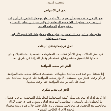
شخصية قديمة.
الحق في الاعتراض
يحق لك في حالات معينة أن تعترض، لأسباب تتعلق بوضعك الخاص، في أي وقت
على معالجة المعلومات الشخصية المتعلقة بك والتي تتم على أساس المصالح
المشروعة أو المصلحة العامة.
علاوة على ذلك، يحق لك الاعتراض على معالجة معلوماتك الشخصية لأغراض
التسويق المباشر.
الحق في إمكانية نقل البيانات
في بعض الحالات، يحق لك أن تطلب منا المعلومات الشخصية المتعلقة بك والتي
قدمتها لنا بتنسيق منظم وشائع الاستخدام وقابل للقراءة عن طريق الة.
الحق في سحب الموافقة
إذا منحتنا الموافقة على معالجة معلوماتك الشخصية، فيمكنك سحب هذه الموافقة
في أي وقت اعتبارًا من المستقبل. لا يؤثر سحب الموافقة على قانونية المعالجة التي
تمت على أساس هذه الموافقة حتى وقت سحبها.
الحق في تقديم شكوى
إذا كانت لديك أي مخاوف بشأن كيفية استخدامنا لمعلوماتك الشخصية، يرجى الاتصال
بنا كخطوة أولى باستخدام التفاصيل الموضحة أدناه وسنبذل قصارى جهدنا لإزالة
مخاوفك. بعد التحقيق في مخاوفك، سنقوم بالرد عليك خطياً خلال فترة زمنية معقولة
لتحديد الإجراء العلاجي المقترح.