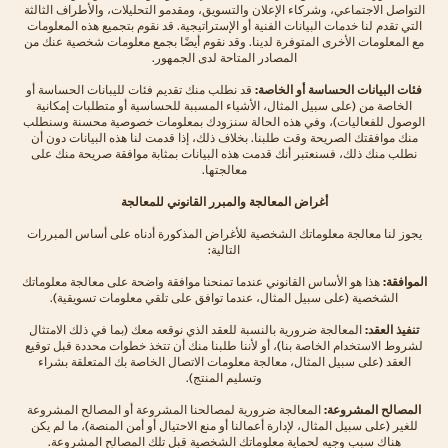
التواصل الاجتماعي، وشركاء الإعلان والتسويق، ومقدمو التحليلات، والأطراف الثالثة
التي تقدم لنا خدمات البيانات الفنية أو الإستراتيجية. قد نقوم بتجميع هذه المعلومات
مع المعلومات الأخرى المتوفرة لدينا. وقد نقوم أيضًا بجمع معلومات شخصية عنك من
المصادر المتاحة لدى الجمهور.
فئات البيانات الحساسة أو الخاصة:
قد نطلب منك تقديم فئات لليبانات الحساسة أو
الخاصة من (على سبيل المثال، الأشياء المسببة للحساسية أو متطلبات إمكانية
الوصول للفعاليات)، وفي هذه الحالة سنزودك بمعلومات خصوصية محسنة وسنطلب
منك موافقتك الصريحة وقت طلبنا. بخلاف ذلك، إذا قدمت لنا هذه البيانات دون أن
نطلب منك ذلك، فسنعتبر أنك قدمت هذه البيانات بمثابة موافقة صريحة منك على
معالجتها.
أغراض المعالجة والمبرر القانوني للمعالجة
يجوز لنا معالجة معلوماتك الشخصية للأغراض المذكورة أدناه على أساس المبررات
التالية:
الموافقة:
هذا هو الأساس القانوني عندما تمنحنا موافقة واضحة على معالجة معلوماتك
الشخصية (على سبيل المثال، عندما توافق على تلقي معلومات تسويقية).
تنفيذ العقد:
المعالجة ضرورية بالنسبة للعقد الذي نوقعه معك (بما في ذلك الامتثال
لشروط الاستخدام الخاصة بنا)، أو لأننا طلبنا منك أن تتخذ خطوات محددة قبل توقيع
العقد (على سبيل المثال، معالجة معلومات الاتصال الخاصة بك المتعلقة بشراء
وتسليم المنتج).
المصالح المشروعة:
المعالجة ضرورية لمصالحنا المشروعة أو المصالح المشروعة
للغير (على سبيل المثال، لإدارة أعمالنا أو منع الاحتيال أو أمن المنصة)، ما لم يكن
هناك سبب وجيه لحماية معلوماتك الشخصية قبل تلك المصالح المشروعة.