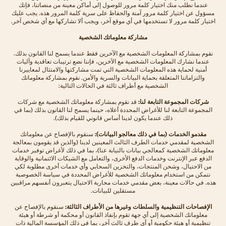
عندما نطلب منك اختيار كلمة مرور للوصول إلى أماكن معينة من منصاتنا، فإنك
مسؤول عن اختيار كلمة مرور آمنة والحفاظ على سرية كلمة المرور هذه. يجب عليك
اختيار كلمة مرور لا تستخدمها في أي موقع آخر، ويجب ألا تشاركها مع أي شخص آخر.
مشاركة معلوماتك الشخصية
نقوم بمشاركة المعلومات الشخصية مع الآخرين فقط عندما يسمح لنا القانون بذلك.
عندما نشارك المعلومات الشخصية مع الآخرين، فإننا نضع ترتيبات تعاقدية وآليات
أمنية لحماية هذه المعلومات الشخصية التي تمت مشاركتها والامتثال لمعاييرنا
والتزاماتنا المتعلقة بحماية البيانات والسرية والأمن. نقوم بمشاركة معلوماتك
الشخصية مع أطراف ثالثة في الحالات التالية:
شركات المجموعة التابعة لنا:
قد نقوم بمشاركة معلوماتك الشخصية مع شركات
المجموعة التابعة لنا للأغراض المحددة أعلاه، حينما يسمح لنا القانون بذلك (بما في
ذلك عندما يكون لدينا أساس قانوني للقيام بذلك).
مقدمو الخدمات (بما في ذلك معالجو البيانات):
سنقوم بالإفصاح عن معلوماتك
الشخصية لمقدمي خدمات الطرف الثالث المعينين لدينا (والذين قد يقومون بمعالجة
معلوماتك الشخصية كمعالجي بيانات بالنيابة عنا)، بما في ذلك لأغراض توفير خدمات
الدفع عبر الإنترنت وخدمات الدفع الأخرى، والتعامل مع الشيكات الائتمانية والوقاية
من الاحتيال، وشحن المنتجات، والتخزين السحابي وأي خدمات أخرى مطلوبة لكي
نتمكن من استخدام معلوماتك الشخصية للأغراض المحددة في سياسة الخصوصية
هذه. في حالات معينة، بعض مقدمي خدمات محاربة الاحتيال يتعبرون أنفسهم مراقبين
مستقلين للبيانات.
الإفصاحات التنظيمية والسلطات وغيرها من الأطراف الثالثة:
سنقوم بالإفصاح عن
معلوماتك الشخصية إلى أي جهة تقوم بإنفاذ القانون أو محكمة أو شرطة أو هيئة
تنظيمية أو هيئة حكومية أو أي طرف ثالث آخر، بما في ذلك المؤسسة المالية ذات