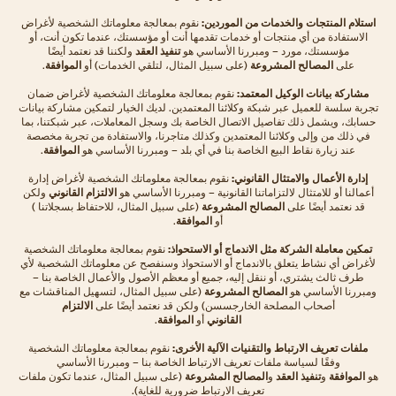
استلام المنتجات والخدمات من الموردين:
نقوم بمعالجة معلوماتك الشخصية لأغراض
الاستفادة من أي منتجات أو خدمات تقدمها أنت أو مؤسستك، عندما تكون أنت، أو
مؤسستك، مورد – ومبررنا الأساسي هو
تنفيذ العقد
ولكننا قد نعتمد أيضًا
على
المصالح المشروعة
(على سبيل المثال، لتلقي الخدمات) أو
الموافقة
.
مشاركة بيانات الوكيل المعتمد:
نقوم بمعالجة معلوماتك الشخصية لأغراض ضمان
تجربة سلسة للعميل عبر شبكة وكلائنا المعتمدين. لديك الخيار لتمكين مشاركة بيانات
حسابك، ويشمل ذلك تفاصيل الاتصال الخاصة بك وسجل المعاملات، عبر شبكتنا، بما
في ذلك من وإلى وكلائنا المعتمدين وكذلك متاجرنا، والاستفادة من تجربة مخصصة
عند زيارة نقاط البيع الخاصة بنا في أي بلد – ومبررنا الأساسي هو
الموافقة
.
إدارة الأعمال والامتثال القانوني:
نقوم بمعالجة معلوماتك الشخصية لأغراض إدارة
أعمالنا أو للامتثال لالتزاماتنا القانونية – ومبررنا الأساسي هو
الالتزام القانوني
ولكن
قد نعتمد أيضًا على
المصالح المشروعة
(على سبيل المثال، للاحتفاظ بسجلاتنا )
أو
الموافقة
.
تمكين معاملة الشركة مثل الاندماج أو الاستحواذ:
نقوم بمعالجة معلوماتك الشخصية
لأغراض أي نشاط يتعلق بالاندماج أو الاستحواذ وسنفصح عن معلوماتك الشخصية لأي
طرف ثالث يشتري، أو ننقل إليه، جميع أو معظم الأصول والأعمال الخاصة بنا –
ومبررنا الأساسي هو
المصالح المشروعة
(على سبيل المثال، لتسهيل المناقشات مع
أصحاب المصلحة الخارجسسن) ولكن قد نعتمد أيضًا على
الالتزام
القانوني
أو
الموافقة
.
ملفات تعريف الارتباط والتقنيات الآلية الأخرى:
نقوم بمعالجة معلوماتك الشخصية
وفقًا لسياسة ملفات تعريف الارتباط الخاصة بنا – ومبررنا الأساسي
هو
الموافقة
و
تنفيذ العقد
و
المصالح المشروعة
(على سبيل المثال، عندما تكون ملفات
تعريف الارتباط ضرورية للغاية).