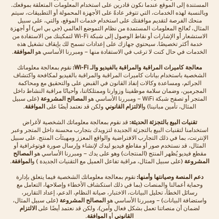
المستندة إلى الموقع عندما نكون قادرين على استخدام المعلومات المتعلقة بموقعك.
وبالنسبة لهذه الخدمات، التي تتوفر عادةً على الأجهزة المحمولة أو التطبيقات، سيتم
منحك الفرصة لتقديم موافقتك على استخدام خدمات الموقع، والتي، على سبيل
المثال، تُعالج المعلومات المستمدة من نظام التموضع العالمي (جي بي اس) أو أجهزة
الاستشعار أو الإشارات أو نقاط الوصول إلى شبكة Wi-Fi لتمكينك من الاستفادة من
خدمة أكثر تخصيصًا. سيحتوي جهازك على إعدادات تسمح لك بإيقاف تشغيل هذه
الخدمات في حال كنت لا ترغب في الاستفادة منها – ومبررنا الأساسي هو
الموافقة
.
معالجة كاميرات المراقبة والمراقبة بالفيديو والـ Wi-Fi:
نقوم بمعالجة معلوماتك
الشخصية باستخدام بيانات كاميرات المراقبة والمراقبة بالفيديو لمكافحة واكتشاف
الجرائم، ومساعدة وكالات إنفاذ القانون في القبض على والتحقيق مع ومحاكمة
المجرمين، وضمان سلامة موظفينا وزوارنا وممتلكاتنا، وأحيانًا مراقبة النشاط داخل
المتجر أو تصفح شبكة WiFi – ومبررنا الأساسي هو
المصالح المشروعة
(على سبيل
المثال، تأمين مبانينا) و
الالتزام القانوني
ولكن قد نعتمد أيضًا على
الموافقة
.
تقنيات البيع بالتجزئة الحديثة:
قد نقوم بمعالجة معلوماتك الشخصية لأغراض
استخدامنا لتقنيات البيع بالتجزئة الجديدة لتزويدك بتجارب محسنة داخل المتجر وعبر
الإنترنت، بما في ذلك التجارب الافتراضية والواقع المعزز ومهيئآت المنتج. على سبيل
المثال، قد نستخدم صور أو مقاطع فيديو ليدك لإنشاء وإرسال صورة فوتوغرافية أو
مقطع فيديو يُظهر المنتج (المنتجات) وهو على يدك – ومبررنا الأساسي هو
المصالح
المشروعة
(على سبيل المثال، مراقبة تفاعل العميل مع التقنيات الجديدة ) و
الموافقة
.
دعم المنصة وصيانتها وأمنها:
نقوم بمعالجة معلوماتك الشخصية فيما يتعلق بإدارة
وحماية أعمالنا والمنصات (بما في ذلك استكشاف الأخطاء وإصلاحها، التعامل مع
رسائل الخطأ، تحليل البيانات، الاختبار، صيانة النظام، الدعم، إعداد التقارير،
واستضافة البيانات) – ومبررنا الأساسي هو
المصالح المشروعة
(على سبيل المثال،
لضمان أن منصاتنا تعمل بشكل فعال وآمن)، ولكن قد نعتمد أيضًا على
الالتزام
القانوني
أو
الموافقة
.