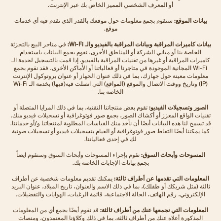
أو المعرف الشخصي المميز الخاص بك عبر الإنترنت.
بيانات الموقع:
سنقوم بجمع معلومات حول موقعك بالقدر الذي نقدم فيه أي خدمات
موقع.
بيانات كاميرات المراقبة وبيانات المراقبة بالفيديو والـ Wi-Fi:
في متاجر البيع بالتجزئة
الخاصة بنا أو مباني الشركة أو المناطق الأخرى، نقوم بجمع البيانات باستخدام
كاميرات المراقبة أو غيرها من تقنيات المراقبة بالفيديو. إذا قمت بالتسجيل لخدمة الـ
Wi-Fi المجانية الموجودة في متاجرنا أو فعالياتنا أو الأماكن الأخرى، فقد نقوم بجمع
معلومات معينة حول جهازك، بما في ذلك عنوان الجهاز أو عنوان بروتوكول الإنترنت
(IP) وتاريخ ووقت الاتصال والموقع (المواقع) التي اتصلت فيه(فيها) بخدمة الـ Wi-Fi
الخاصة بنا.
الصور وتسجيلات الفيديو:
تقوم بعض منتجاتنا التقنية، بما في ذلك المرايا المتصلة أو
تقنيات الواقع المعزز أو أكشاك الصور، بجمع صور فوتوغرافية أو تسجيلات فيديو منك.
قد تسمح لنا هذه البيانات أيضًا أن نأخذ منك القياسات المطلوبة لمنتجاتنا و/أو خدماتنا.
كما يمكننا أيضًا التقاط صور فوتوغرافية أو القيام بتسجيلات فيديو أو تسجيلات صوتية
لك في إحدى فعالياتنا.
المسوحات وأبحاث السوق:
نقوم بإجراء المسوحات وأبحاث السوق وسنقوم ايضاً
بجمع بيانات الإجابات الخاصة بك.
المعلومات التي تقدمها عن أطراف ثالثة:
يمكنك تقديم معلومات شخصية عن أطراف
ثالثة (مثل شريكك أو طفلك)، بما في ذلك الاسم والعنوان، تاريخ الميلاد، عنوان البريد
الإلكتروني، رقم الهاتف، الحالة الاجتماعية، قائمة الرغبات، الهوايات والتفضيلات.
المعلومات التي نجمعها عنك من أطراف ثالثة:
قد نقوم أيضًا بجمع أي من المعلومات
المذكورة أعلاه عنك من أطراف ثالثة، بما في ذلك وكلاؤنا المعتمدون، ومنصات