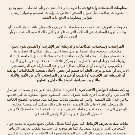
معلومات المعاملات والدفع:
عندما تقوم بشراء المنتجات و/أو الخدمات، نقوم بجمع
معلومات إضافية، مثل عنوان الشحن الخاص بك وإثبات التسليم وعنوان إرسال
الفواتير ومعلومات الدفع ذات الصلة.
معلومات التعريف:
قد نقوم بجمع معلومات التعريف منك، مثل بيانات جواز السفر أو
بيانات الهوية الوطنية، في الحالات التي نحتاج فيها إلى ذلك لتقديم المنتجات و/أو
الخدمات لك.
المراسلات وتسجيلات المكالمات والدردشة عبر الإنترنت أو الفيديو:
نقوم بجمع
معلومات شخصية منك عندما تتواصل معنا (على سبيل المثال، إذا اتصلت بنا
للاستفسار حول أحد منتجاتنا و/أو خدماتنا). عند تقديمك للتفاصيل الخاصة بك اثناء
زيارتك لمتاجرنا، او عند الاتصل بنا أو بمركز علاقات العملاء لدينا عن طريق البريد
الإلكتروني أو الهاتف أو أي شكل اتصال آخر أو عند المشاركة في الدردشة عبر
الإنترنت أو الفيديو.
يرجى العلم أنه سيتم في بعض الأحيان تسجيل المكالمات الهاتفية
أو الدردشة عبر الإنترنت أو الفيديو أو غيرها من المراسلات لأغراض الأمن والأدلة
والتدريب ومراقبة الجودة والتحليل والتطوير.
بيانات منصات التواصل الاجتماعي:
إذا اخترت التفاعل معنا عبر إحدى منصات التواصل
الاجتماعي أو أي خدمة أخرى تابعة لطرف ثالث، فسنقوم بجمع المعلومات التي قدمتها
لنا من خلال تلك المنصة، والتي قد تتضمن بيانات سلوكية مثل سجلات التصفح الخاصة
بك وسجل الشراء على تلك المنصة. علاوة على ذلك، يمكنك أن تمنحنا إمكانية
الوصول إلى بيانات معينة من ملفات تعريف الوسائط الاجتماعية الخاصة بك لأغراض
تسجيل الدخول عبر وسائل التواصل الاجتماعي.
بيانات ملفات تعريف الارتباط:
كما نقوم أيضًا بشكل تلقائي بجمع معلومات معينة حول
الأشخاص الذين يزورون منصاتنا، كما هو موضح في سياسة ملفات تعريف الارتباط
الخاصة بنا. وقد يتضمن ذلك البيانات المتعلقة بمعرفات الاعلانات أو علامات البكسل