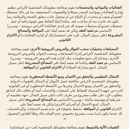
الفعاليات والمواعيد والمجتمعات:
نقوم بمعالجة معلوماتك الشخصية لأغراض تنظيم
وإدارة الفعاليات ومواعيد المتجر سجلاتنا والعضويات المجتمعية، بما في ذلك تسجيلك
كعضو أو ضيف أو متحدث، أو الإبلاغ عن أو تسجيل حادث يتعلق بالصحة والسلامة ربما
تكون قد عانيت منه أو ساعدت فيه. يمكننا أيضًا التقاط صور فوتوغرافية أو عمل
تسجيلات فيديو أو تسجيلات صوتية لك في إحدى فعالياتنا لأغراض ترويجية – ومبررنا
الأساسي هو
تنفيذ العقد
ولكن قد نعتمد أيضًا على
الموافقة
والمصالح
المشروعة
(على سبيل المثال، للرد على استفساراتك أو لإدارة الفعاليات) أو
الالتزام
القانوني.
المسابقات وعمليات سحب الجوائز والعروض الترويجية الأخرى:
نقوم بمعالجة
معلوماتك الشخصية لأغراض إجراء المسابقات وسحب الجوائز والعروض الترويجية
الأخرى، ونحتاج إلى جمع معلومات منك لإدارة هذه العروض الترويجية – ومبررنا
الأساسي هو
تنفيذ العقد
ولكننا قد نعتمد أيضًا على
المصالح المشروعة
(على سبيل
المثال، لتتبع مشاركة العملاء) أو
الالتزام القانوني
أو
الموافقة
.
الامتثال التنظيمي والتحقق من الائتمان ومنع الأنشطة المحظورة:
نقوم بمعالجة
معلوماتك الشخصية لأغراض مكافحة غسل الأموال أو الامتثال للعقوبات الدولية
والتحقق من الائتمان ومنع الاحتيال وغيرها من الأنشطة المحظورة أو غير القانونية
كجزء من جهودنا المبذولة للحفاظ على المنصات والخدمات آمنة أو بخلاف ذلك كما هو
مطلوب للرد على طلب مشروع من طرف ثالث (على سبيل المثال، جهة تنظيمية أو
شرطية أو مؤسسة مالية) – ومبررنا الأساسي هو
المصالح المشروعة
(على سبيل
المثال، لمنع الاحتيال أو الجرائم الأخرى) ولكن قد نعتمد أيضًا على
الالتزام
القانوني
أو
الموافقة
. نحتفظ بحقوقنا في عدم تقديم المنتجات و/أو الخدمات
لك عندما يكون لدينا سبب مشروع بخصوص عدم القيام بذلك وفقًا للقانون المعمول
به.
التقنيات الآلية والتنميط:
نقوم بمعالجة معلوماتك الشخصية كجزء من استخدامنا