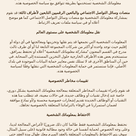
معلوماتك الشخصية تستخدمها بطريقة تتوافق مع سياسة الخصوصية هذه.
منصات وسائل التواصل الاجتماعي والبائعين الرقميين التابعين لأطراف ثالثة:
قد نقوم
بمشاركة معلوماتك الشخصية مع منصات وسائل التواصل الاجتماعي كما هو موضح
أعلاه أو في سياسة ملفات تعريف الارتباط.
نقل معلوماتك الشخصية على مستوى العالم
المعلومات الشخصية التي نجمعها قد يتم نقلها وتخزينها ومعالجتها في أي دولة أو
إقليم حيث توجد واحدة أو أكثر من شركات المجموعة التابعة لنا أو أي طرف ثالث
مدرج في القسم المعنون "
مشاركة معلوماتك الشخصية
" أعلاه أو تحتفظ بمرافق.
ستستخدم بعض هذه الأطراف الخارجية حلول التخزين المستندة إلى السحابة. في
حين أن المناطق الأخرى قد لا تمتلك نفس معايير حماية البيانات الموجودة في بلدك
الأصلي، فإننا سنستمر في حماية المعلومات الشخصية التي ننقلها وفقًا لسياسة
الخصوصية هذه.
تقييمات مخاطر الخصوصية
قد نقوم بإجراء تقييمات المخاطر المتعلقة بمعالجة معلوماتك الشخصية بشكل دوري،
خاصة عند إدخال تقنيات أو وظائف جديدة. في حالات معينة، قد تتطلب منا هذه
التقنيات أو الوظائف الجديدة تقديم إشعارات خصوصية محسنة و/أو نماذج موافقة
لضمان استمرارنا في الوفاء بالتزاماتنا المتعلقة بالخصوصية تجاهك.
الاحتفاظ بمعلوماتك الشخصية
نحتفظ بمعلوماتك الشخصية فقط طالما كان ذلك ضروريًا لأغراض المعالجة لدينا،
وعلى وجه الخصوص لحماية أنفسنا في حالة وجود مطالبة قانونية (على سبيل المثال،
سوف يتم الاحتفاظ بالمعلومات المتعلقة بالعقد المبرم معك طوال مدة العقد حتى