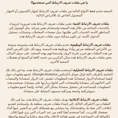
ما هي ملفات تعريف الارتباط التي نستخدمها؟
المنصة تخدم فقط الأنواع التالية من ملفات تعريف الارتباط لجهاز الكمبيوتر أو الجهاز
المحمول الخاص بك للأغراض التالية:
ملفات تعريف الارتباط الفنية:
تعتبر ملفات تعريف الارتباط هذه ضرورية لتزويدك
بالخدمات المتاحة من خلال هذه المنصة واستخدام بعض ميزاته، مثل الوصول إلى
المناطق الآمنة. الخدمات التي طلبتها، مثل صفحات المعاملات وحسابات تسجيل
الدخول الآمنة، لن تكون ممكنة بدون ملفات تعريف الارتباط هذه.
ملفات تعريف الارتباط الوظيفية:
تخدم ملفات تعريف الارتباط هذه مجموعة متنوعة
من الأغراض المتعلقة بعرض وأداء ووظيفة هذه المنصة. ومع ذلك، فإن الغرض العام
من هذه الملفات هو تعزيز تجربة الزوار واستمتاعهم بهذه المنصة. على سبيل المثال،
بعض ملفات تعريف الارتباط هذه تمكن الزائرين من تحديد اللغة أو المنتج أو تفضيلات
المنصة الأخرى.
ملفات تعريف الارتباط التحليلية:
تُستخدم ملفات تعريف الارتباط هذه، بما في ذلك تلك
الخاصة بأطراف ثالثة (مثل جوجل أناليتكس Google Analytics)، لجمع معلومات حول
كيفية استخدام الزوار لمنصاتنا. هذه المعلومات تتضمن عدد الزوار لمنصاتنا والمنصات
التي أحالتهم إلى منصاتنا والصفحات التي قاموا بزيارتها على منصاتنا. نستخدم هذه
المعلومات للمساعدة في تشغيل منصاتنا بشكل أكثر كفاءة، وأيضاً لجمع معلومات
ديموغرافية واسعة ومراقبة مستوى النشاط على منصاتنا.
ملفات تعريف الارتباط الإعلانية:
تهدف ملفات تعريف الارتباط هذه، بما في ذلك
الملفات من الاطراف الثالثة، إلى إنشاء ملفات تعريف متعلقة بك وتُستخدم لتقديم
إعلانات أكثر صلة بك وباهتماماتك بما يتماشى مع تفضيلاتك التي تم التعبير عنها أثناء
تصفحك للإنترنت. كما تُستخدم أيضًا للحد من عدد المرات التي ترى فيها إعلان
بالإضافة إلى المساعدة في تقييم فعالية الإعلان والترويج. وعادةً ما تُوضع بواسطة