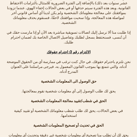
عشر سنوات بعد ذلك) بالإضافة إلى الفترة الضرورية للامتثال بالتزامات الاحتفاظ
القانونية. وبعد هذه الفترة سيتم حذفها أو في بعض الحالات إخفاء الهوي. عندما تزودنا
بموافقتك على معالجة معلوماتك الشخصية ولم يكن لدينا أي أساس قانوني آخر
لمواصلة هذه المعالجة، وإذا سحبت موافقتك لاحقًا، فسنقوم بحذف معلوماتك
الشخصية.
إذا طلبت منا ألا نرسل إليك اتصالات تسويقية مباشرة بعد الآن أو إذا مارست حقك في
أن تُنسى، فسنحتفظ بسجل لطلبك وتفاصيل الاتصال الخاصة بك لضمان احترام
طلبك.
الالتزام رقم 3: احترام حقوقك
نحن نلتزم باحترام حقوقك. في حال كنت ترغب في ممارسة أي من الحقوق الموضحة
أدناه، والتي تتمتع بها بموجب القانون المعمول به، فيرجى مراسلتنا على العنوان
المدرج أدناه.
حق الوصول الى المعلومات الشخصية
يحق لك طلب الوصول إلى أي معلومات شخصية نقوم بمعالجتها.
الحق في شطب/تقييد معالجة المعلومات الشخصية
في بعض الحالات، يحق لك طلب شطب معلوماتك الشخصية أو تقييد كيفية
استخدامها.
الحق في تحديث أو تصحيح المعلومات الشخصية
يحق لك أن تطلب منا تصحيح أي معلومات شخصية غير دقيقة وتحديث أي معلومات