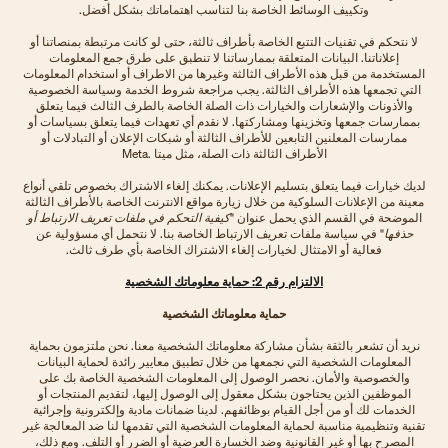
وتكييف الوسائط الخاصة بنا لتناسب اهتماماتك بشكل أفضل.
لا نتحكم في تقنيات التتبع الخاصة بأطراف ثالثة، حتى لو كانت مرتبطة بمنصاتنا أو
إعلاناتنا. البيانات المتعلقة بممارساتنا لا تنطبق على طرق جمع المعلومات
المستخدمة من قبل هذه الأطراف الثالثة وغيرها من الاطراف أو استخدام المعلومات
التي تجمعها هذه الأطراف الثالثة. يجب مراجعة شروط الخدمة وسياسة الخصوصية
والأذونات والإشعارات والخيارات ذات الصلة الخاصة بالطرف الثالث فيما يتعلق
بممارسات جمعها وتخزينها ومشاركتها. لا نقدم أي تعهدات فيما يتعلق بسياسات أو
ممارسات المعلنين التابعين للأطراف الثالثة أو شبكات الإعلان أو التبادلات أو
الأطراف الثالثة ذات الصلة، مثل ميتا .Meta
لديك خيارات فيما يتعلق بتسليم الإعلانات. يمكنك إلغاء الاشتراك بخصوص تلقي أنواع
معينة من الإعلانات السلوكية من خلال زيارة مواقع الانترنت الخاصة بالأطراف الثالثة
الموضحة في القسم الذي يحمل عنوان "
كيفية التحكم في ملفات تعريف الارتباط أو
حذفها
" في سياسة ملفات تعريف الارتباط الخاصة بنا. لا نتحمل أي مسؤولية عن
فعالية أو الامتثال لخيارات إلغاء الاشتراك الخاصة بأي طرف ثالث.
الالتزام رقم 2: حماية معلوماتك الشخصية
حماية معلوماتك الشخصية
نريد أن تشعر بالثقة بشأن مشاركة معلوماتك الشخصية معنا. نحن ملتزمون بحماية
المعلومات الشخصية التي نجمعها من خلال تطبيق معايير رائدة لحماية البيانات
والخصوصية والأمان. نحصر الوصول إلى المعلومات الشخصية الخاصة بك على
الموظفين الذين يحتاجون بشكل معقول إلى الوصول إليها، لتقديم المنتجات أو
الخدمات لك أو من أجل القيام بوظائفهم. لدينا ضمانات مادية وإلكترونية وإجرائية
تقنية وتنظيمية مناسبة لحماية المعلومات الشخصية التي تقدمها لنا ضد المعالجة غير
المصرح بها أو غير القانونية وضد الخسارة العرضية أو الضرر أو التلف. ومع ذلك،