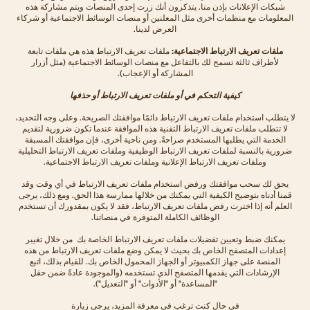
شبكات الإعلانات بإذن منا. يتذكرون أنك زرت إحدى المنصات ويتم مشاركة هذه
المعلومات مع منظمات أخرى مثل المعلنين أو منصات الوسائط الاجتماعية أو شركاء
العرض لدينا.
ملفات تعريف الارتباط الاجتماعية:
ملفات تعريف الارتباط هذه هي ملفات تابعة
لأطراف ثالثة تسمح لك بالتفاعل مع منصات الوسائط الاجتماعية (مثل أزرار
المشاركة أو الإعجاب).
كيفية التحكم في أو ملفات تعريف الارتباط أو حذفها
لا يتطلب استخدام ملفات تعريف الارتباط دائمًا موافقتك الصريحة. وعلى وجه التحديد،
لا تتطلب ملفات تعريف الارتباط التقنية هذه الموافقة عندما تكون ضرورية لتقديم
الخدمة التي يطلبها المستخدم صراحةً. ومن ناحية أخرى، فإن موافقتك المسبقة
ضرورية بالنسبة لملفات تعريف الارتباط الوظيفية وملفات تعريف الارتباط التحليلية
وملفات تعريف الارتباط الإعلانية وملفات تعريف الارتباط الاجتماعية.
يحق لك سحب موافقتك ورفض استخدام ملفات تعريف الارتباط في أي وقت وقد
قمنا أدناه بتوضيح الكيفية التي يمكنك من خلالها ممارسة هذا الحق. ومع ذلك، يرجى
العلم أنه إذا اخترت رفض ملفات تعريف الارتباط، فقد لا يكون بمقدورك أن تستخدم
الوظائف الكاملة المتوفرة في منصاتنا.
يمكنك ضبط وتعيين تفضيلات ملفات تعريف الارتباط الخاصة بك من خلال تغيير
إعدادات المتصفح الخاص بك بحيث لا يمكن وضع ملفات تعريف الارتباط من هذه
المنصة على جهاز الكمبيوتر أو الجهاز المحمول الخاص بك. للقيام بذلك، اتبع
الإرشادات التي يقدمها المتصفح الذي تستخدمه (والموجودة عادةً ضمن حقل
"المساعدة" أو "الأدوات" أو "التعديل").
في حال كنت ترغب في معرفة المزيد، يرجى زيارة