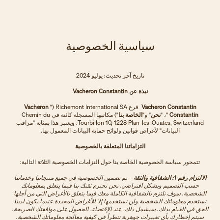
سياسية الخصوصية
تاريخ آخر تحديث: يوليو 2024
نبذة عن Vacheron Constantin
Vacheron Constantin
فرع Richemont International SA ("
Vacheron
Constantin
"، "
نحن
" و"
الخاصة بنا
") مكاتبها المسجلة كائنة في Chemin du
Tourbillon 10, 1228 Plan-les-Ouates, Switzerland. ويعتبر هذا بمثابة "مراقب
البيانات" لأغراض قوانين ولوائح حماية البيانات المعمول بها.
التزاماتنا المتعلقة بالخصوصية
تتمحور سياسة الخصوصية الخاصة بنا حول التزامات الخصوصية الثلاثة التالية:
الالتزام رقم 1: الشفافية والثقة
– تم تضمين الخصوصية في جميع منتجاتنا وخدماتنا
حسب التصميم وبشكل افتراضي. نحن نحترم ثقتك بنا فيما يتعلق بمعلوماتك
الشخصية. سوف نلتزم بالشفافية الكاملة معك فيما يتعلق بالأغراض التي من أجلها
نستخدم معلوماتك الشخصية ولن نستخدمها إلا للأغراض المحددة عندما يكون لدينا
الحق في القيام بذلك. سيشمل ذلك، عند الإقتضاء، الحصول على موافقتك الصريحة.
سيتم إخطارك بأي تغييرات جوهرية تتطرأ في كيفية معالجة معلوماتك الشخصية.