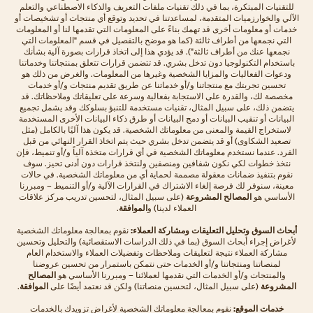
للتقنيات المبتكرة، بما في ذلك تقنيات ملفات التعريف والذكاء الاصطناعي والتعلم
الآلي والخوارزميات المتقدمة، لمساعدتنا في تحديد وتوقع أي منتجات أو تشخيصات أو
خدمات أو معلومات أخرى قد تهمك بناءً على المعلومات التي تقدمها لنا أو المعلومات
التي نجمعها من أطراف ثالثة (كما هو موضح بالتفصيل في قسم "المعلومات التي
نجمعها عنك من أطراف ثالثة"). قد يؤدي هذا إلى اتخاذ قرارات بصورة آلية بشأنك
باستخدام التكنولوجيا دون تدخل بشري. قد تتضمن قرارات تتعلق بمنتجاتنا وخدماتنا
ودعوات الفعاليات والمزايا الشخصية وغيرها من المعلومات. والغرض من ذلك هو
تحسين تجربتك مع منتجاتنا و/أو خدماتنا عن طريق تقديم منتجات و/أو خدمات
مخصصة لك، والقدرة على الاستجابة بفعالية وسرعة على تعليقاتك وملاحظاتك. قد
يتضمن ذلك، على سبيل المثال، تقنيات مستخدمة للتنبؤ بسلوكك وقد يشمل تجميع
البيانات أو تنقيب البيانات أو دمج البيانات أو طرق ذكاء البيانات الأخرى المستخدمة
لاستخراج القيمة والمعنى من معلوماتك الشخصية. قد يكون هذا آليًا بالكامل (مثل
تصعيد الشكاوى) أو قد يتضمن تدخل بشري حيث يتم اتخاذ القرار النهائي من قبل
الفرد. عندما نستخدم معلوماتك الشخصية في أي قرارات متخذة آلياً و/أو تنميط، فإن
نتخذ خطوات لكي نكون شفافين ومنصفين ولنتخذ قرارات دون أدنى تحيز. سوف
نقوم بتنفيذ ضمانات معقولة مصممة لحماية أي من معلوماتك الشخصية. في حالات
معينة، سنوفر لك فرصة إلغاء الاشتراك في القرارات الآلية و/أو التنميط – ومبررنا
الأساسي هو
المصالح المشروعة
(على سبيل المثال، لتحسين تدريب مركز علاقات
العملاء لدينا) و
الموافقة
.
أبحاث السوق وتحليل التعليقات ومشاركة العملاء:
نقوم بمعالجة معلوماتك الشخصية
لأغراض إجراء أبحاث السوق (بما في ذلك الدراسات الاستقصائية) والتحليل وتحسين
مشاركة العملاء نتيجة لتعليقات وملاحظات وتفضيلات العملاء والاستخدام العام
لمنصاتنا ومنتجاتنا و/أو الخدمات حتى نتمكن باستمرار من تحسين عروضنا
والمنتجات و/أو الخدمات التي نقدمها لعملائنا – ومبررنا الأساسي هو
المصالح
المشروعة
(على سبيل المثال، لتحسين منصاتنا) ولكن قد نعتمد أيضًا على
الموافقة
.
خدمات الموقع:
نقوم بمعالجة معلوماتك الشخصية لأغراض تزويدك بالخدمات