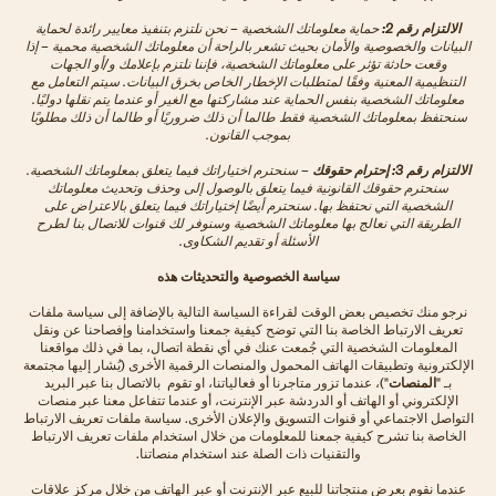
الالتزام رقم 2:
حماية معلوماتك الشخصية – نحن نلتزم بتنفيذ معايير رائدة لحماية
البيانات والخصوصية والأمان بحيث تشعر بالراحة أن معلوماتك الشخصية محمية – إذا
وقعت حادثة تؤثر على معلوماتك الشخصية، فإننا نلتزم بإعلامك و/أو الجهات
التنظيمية المعنية وفقًا لمتطلبات الإخطار الخاص بخرق البيانات. سيتم التعامل مع
معلوماتك الشخصية بنفس الحماية عند مشاركتها مع الغير أو عندما يتم نقلها دوليًا.
سنحتفظ بمعلوماتك الشخصية فقط طالما أن ذلك ضروريًا أو طالما أن ذلك مطلوبًا
بموجب القانون.
الالتزام رقم 3:
إحترام حقوقك
– سنحترم اختياراتك فيما يتعلق بمعلوماتك الشخصية.
سنحترم حقوقك القانونية فيما يتعلق بالوصول إلى وحذف وتحديث معلوماتك
الشخصية التي نحتفظ بها. سنحترم أيضًا إختياراتك فيما يتعلق بالاعتراض على
الطريقة التي نعالج بها معلوماتك الشخصية وسنوفر لك قنوات للاتصال بنا لطرح
الأسئلة أو تقديم الشكاوى.
سياسة الخصوصية والتحديثات هذه
نرجو منك تخصيص بعض الوقت لقراءة السياسة التالية بالإضافة إلى سياسة ملفات
تعريف الارتباط الخاصة بنا التي توضح كيفية جمعنا واستخدامنا وإفصاحنا عن ونقل
المعلومات الشخصية التي جُمعت عنك في أي نقطة اتصال، بما في ذلك مواقعنا
الإلكترونية وتطبيقات الهاتف المحمول والمنصات الرقمية الأخرى (يُشار إليها مجتمعة
بـ "
المنصات
")، عندما تزور متاجرنا أو فعالياتنا، او تقوم بالاتصال بنا عبر البريد
الإلكتروني أو الهاتف أو الدردشة عبر الإنترنت، أو عندما تتفاعل معنا عبر منصات
التواصل الاجتماعي أو قنوات التسويق والإعلان الأخرى. سياسة ملفات تعريف الارتباط
الخاصة بنا تشرح كيفية جمعنا للمعلومات من خلال استخدام ملفات تعريف الارتباط
والتقنيات ذات الصلة عند استخدام منصاتنا.
عندما نقوم بعرض منتجاتنا للبيع عبر الإنترنت أو عبر الهاتف من خلال مركز علاقات