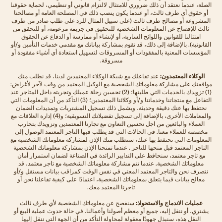
الصلة، عندما نعتقد أن ذلك ضروري للامتثال لالتزام قانوني أو تنظيمي، لحماية حقوقنا
أو حقوق أي طرف ثالث، أو عندما يكون ينصب ذلك في المصلحة العامة أو مصالحنا
المشروعة أو مصالح طرف ثالث (على سبيل المثال للرد على طلب صادر من طرف
ثالث للإفصاح عن المعلومات الشخصية للتحقيق في جريمة مزعومة، أو للتحقق من
امتثالنا للقوانين واللوائح السارية، أو لإنشاء أو ممارسة أو الدفاع عن الحقوق
القانونية). بالإضافة إلى ذلك، قد نقوم بمشاركة بياناتك مع مقدمي خدمات التأمين و/أو
المؤسسات المعنية بالمفقودات أو المسروقات لتسهيل استعادة أي أشياء مفقودة أو
مسروقة.
الوكلاء المعتمدون:
عند تفاعلك مع شبكة الوكلاء المعتمدين لدينا، قد نطلب منك
موافقتك على مشاركة معلوماتك الشخصية مع الوكيل المعتمد من وقت لآخر لأغراض:
(1) تزويدك بالخدمات التي طلبتها؛ (2) تحسين رحلة عميلك وتجربته داخل المتاجر عند
التفاعل مع منتجاتنا وخدماتنا و/أو وكلائنا المعتمدين؛ (3) التأكد من أن المعلومات التي
نحتفظ بها عنك دقيقة وحديثة، ويشمل ذلك تسجيل المشتريات وتمديدات الضمان
والمعاملات الأخرى، بالإضافة إلى تسجيل تفضيلاتك التسويقية؛ و(4) إدارة العلاقات مع
العملاء والبائعين من اجل تحسين التعاون مع تجارنا المعتمدين وتزويدك بتجارب
مخصصة للعملاء معنا. في الحالات التي قد يطلب فيها التاجر المعتمد الوصول إلى
المعلومات التي نحتفظ بها عنك، سنطلب منك الإذن لمشاركة معلوماتك الشخصية مع
التاجر المعتمد قبل منحها للتاجر . عندما تمنحنا الإذن بمشاركة معلوماتك الشخصية
مع تاجر معتمد، سنحافظ على التدابير الرائدة في الصناعة لضمان استمرار أمان
معلوماتك الشخصية. عندما تتم مشاركة معلوماتك الشخصية مع تاجر معتمد، قد
نتصرف نحن والتاجر المعتمد المعني في نفس الوقت كمراقب بيانات مستقل و/أو
معالج بيانات فيما يتعلق بمعلوماتك الشخصية، اعتمادًا على كيفية تفاعلنا نحن أو
تاجرنا المعتمد معك.
عمليات الاندماج والاستحواذ:
سنفصح عن معلوماتك الشخصية لأي طرف ثالث
يشتري، أو ننقل إليه، جميع أو معظم أصولنا وأعمالنا. في حالة حدوث عملية البيع أو
النقل هذه، سنبذل جهودًا معقولة لمحاولة التأكد من أن الجهة التي ننقل إليها