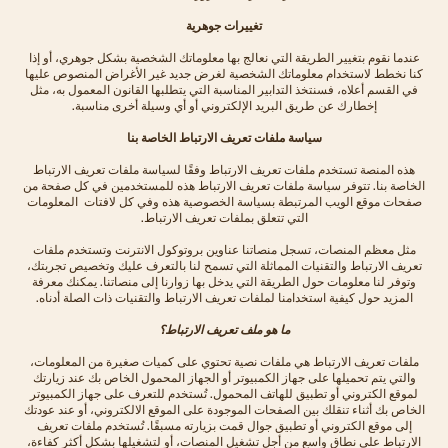
تغييرات جوهرية
عندما نقوم بتغيير الطريقة التي نعالج بها معلوماتك الشخصية بشكل جوهري، أو إذا
كنا نخطط لاستخدام معلوماتك الشخصية لغرض جديد غير الأغراض المنصوص عليها
في القسم أعلاه، فسنتخذ التدابير المناسبة التي يتطلبها القانون المعمول به، مثل
إخطارك عن طريق البريد الإلكتروني أو أي وسيلة أخرى مناسبة.
سياسة ملفات تعريف الارتباط الخاصة بنا
هذه المنصة تستخدم ملفات تعريف الارتباط وفقًا لسياسة ملفات تعريف الارتباط
الخاصة بنا. تتوفر سياسة ملفات تعريف الارتباط هذه للمستخدمين في كل صفحة من
صفحات موقع الويب المرتبطة بسياسة الخصوصية هذه وفي كل لافتات المعلومات
التي تتعلق بملفات تعريف الارتباط.
مثل معظم المنصات، تسجل منصاتنا عناوين بروتوكول الانترنت وتستخدم ملفات
تعريف الارتباط والتقنيات المماثلة التي تسمح لنا بالتعرف عليك وتخصيص تجربتك،
وتوفر لنا معلومات حول الطريقة التي يدخل بها زوارنا إلى منصاتنا. يمكنك معرفة
المزيد حول كيفية استخدامنا لملفات تعريف الارتباط والتقنيات ذات الصلة أدناه.
ما هو ملف تعريف الارتباط؟
ملفات تعريف الارتباط هي ملفات نصية تحتوي على كميات صغيرة من المعلومات،
والتي يتم تحميلها على جهاز الكمبيوتر أو الجهاز المحمول الخاص بك عند زيارتك
لموقع الكتروني أو تطبيق للهاتف المحمول. تُستخدم للتعرف على جهاز الكمبيوتر
الخاص بك أثناء تنقلك بين الصفحات الموجودة على الموقع الالكتروني، أو عند عودتك
إلى موقع الكتروني أو تطبيق جوال قمت بزيارته مسبقًا. تُستخدم ملفات تعريف
الارتباط على نطاق واسع من أجل تشغيل المنصات، أو لتشغيلها بشكل أكثر كفاءة،