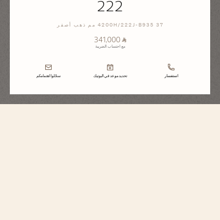
222
4200H/222J-B935 37 مم ذهب أصفر
⃁ 341,000
مع احتساب الضريبة
استفسار
تحديد موعد في البوتيك
سجّلوا اهتمامكم
هيستوريك
222
4200H/222J-B935