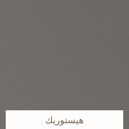
هيستوريك