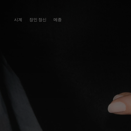
시계
장인 정신
메종