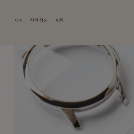
시계
장인 정신
메종