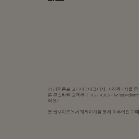
㈜ 리치몬트 코리아 | 대표이사: 이진원 | 서울 중구 퇴계
론 콘스탄틴 고객센터: 1877 4306 /
korea@client
확인
)
본 웹사이트에서 계좌이체를 통해 이루어진 구매