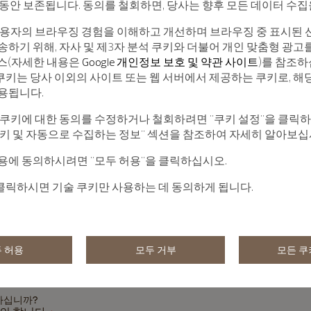
월 동안 보존됩니다. 동의를 철회하면, 당사는 향후 모든 데이터 수
의하십니까?
않습니다
사용자의 브라우징 경험을 이해하고 개선하며 브라우징 중 표시된 
송하기 위해, 자사 및 제3자 분석 쿠키와 더불어 개인 맞춤형 광고
서비스(자세한 내용은
Google 개인정보 보호 및 약관 사이트
)를 참조하
 쿠키는 당사 이외의 사이트 또는 웹 서버에서 제공하는 쿠키로, 해
의
용됩니다.
(개인 메시지, 음성 커뮤니케이션, 플랫폼 광고 포함)
 쿠키에 대한 동의를 수정하거나 철회하려면 "쿠키 설정"을 클릭
쿠키 및 자동으로 수집하는 정보" 섹션을 참조하여 자세히 알아보십
용에 동의하시려면 "모두 허용"을 클릭하십시오.
ion text
 클릭하시면 기술 쿠키만 사용하는 데 동의하게 됩니다.
동의합니다
*
않습니다
한 동의
 허용
모두 거부
모든 쿠
n는 회원제 서비스를 제공하고 귀하의 요청사항 및/또는 귀하에 대한 당사의 계
고자 합니다 (
자세한 내용 참조
&
개인정보 처리방침
).
하십니까?