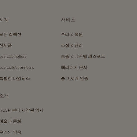
시계
서비스
모든 컬렉션
수리 & 복원
신제품
조정 & 관리
Les Cabinotiers
보증 & 디지털 패스포트
Les Collectionneurs
헤리티지 문서
특별한 타임피스
중고 시계 인증
소개
1755년부터 시작된 역사
예술과 문화
우리의 약속