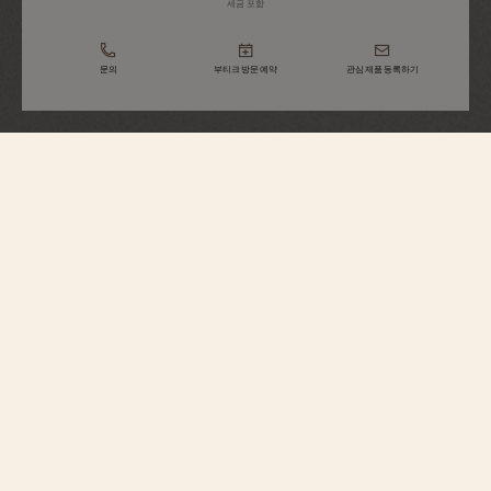
세금 포함
문의
부티크 방문 예약
관심 제품 등록하기
Overseas
셀프 와인딩 울트라-씬
2500V/220P-H028
Overseas 셀프 와인딩 울트라-씬은 탁월함과 특별함을 지닌 타임피스입니다.
255피스 리미티드 에디션으로 출시되는 이 모델은 Overseas 컬렉션 최초로
전체에 950 플래티넘 소재가 사용되었습니다. 진귀한 품격이 느껴지는
39.5mm 케이스는 플래티넘 버전 전용 살몬 컬러의 다이얼과 컬렉션 특유의
마감 처리가 돋보입니다. 메종 최초의 플래티넘 마이크로 로터를 갖춘 울트라-