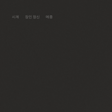
시계
장인 정신
메종