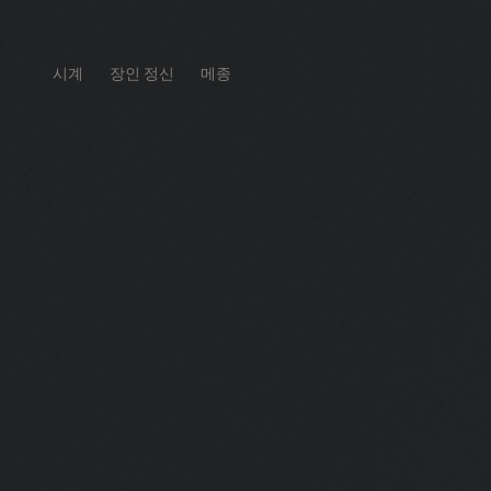
시계
장인 정신
메종