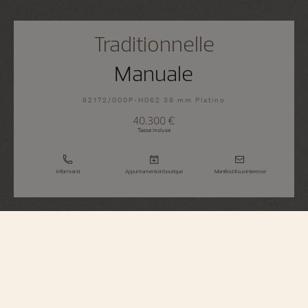
Traditionnelle
Manuale
82172/000P-H062 38 mm Platino
40.300 €
Tasse incluse
Informarsi
Appuntamento in boutique
Manifesti il suo interesse
Traditionnelle