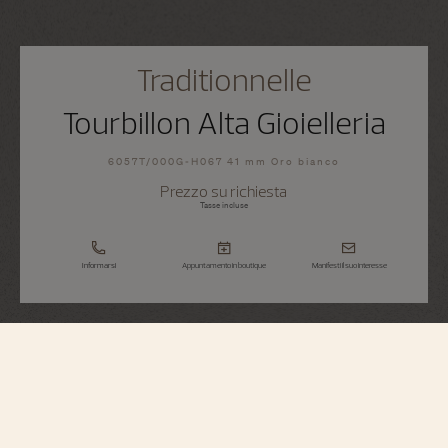
Traditionnelle
Tourbillon Alta Gioielleria
6057T/000G-H067 41 mm Oro bianco
Prezzo su richiesta
Tasse incluse
Informarsi
Appuntamento in boutique
Manifesti il suo interesse
Traditionnelle