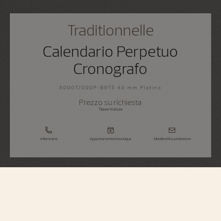
Traditionnelle
Calendario Perpetuo
Cronografo
5000T/000P-B975 43 mm Platino
Prezzo su richiesta
Tasse incluse
Informarsi
Appuntamento in boutique
Manifesti il suo interesse