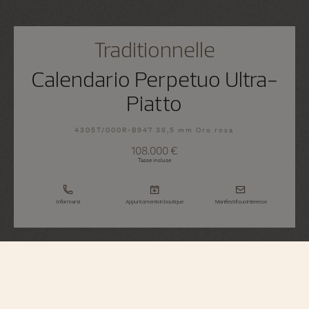
Traditionnelle
Calendario Perpetuo Ultra-
Piatto
4305T/000R-B947 36,5 mm Oro rosa
108.000 €
Tasse incluse
Informarsi
Appuntamento in boutique
Manifesti il suo interesse