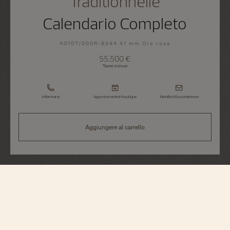
Traditionnelle
Calendario Completo
4010T/000R-B344 41 mm Oro rosa
55.500 €
Tasse incluse
Informarsi
Appuntamento in boutique
Manifesti il suo interesse
Aggiungere al carrello
Traditionnelle