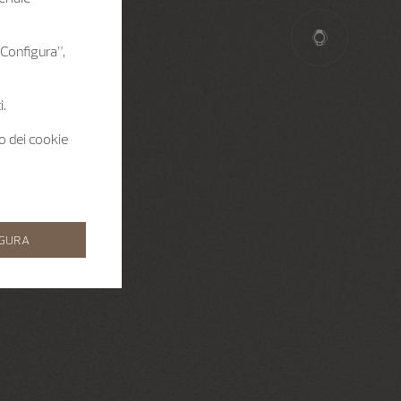
 “Configura”,
i.
zo dei cookie
IGURA