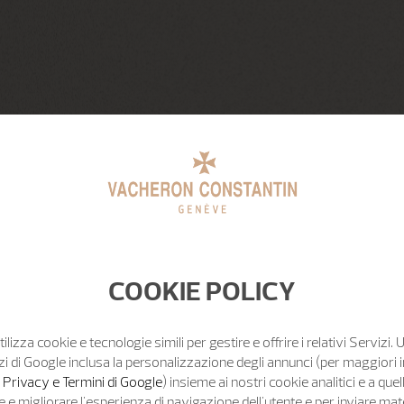
COOKIE POLICY
tilizza cookie e tecnologie simili per gestire e offrire i relativi Servizi. 
zi di Google inclusa la personalizzazione degli annunci (per maggiori 
o Privacy e Termini di Google
) insieme ai nostri cookie analitici e a quell
e migliorare l'esperienza di navigazione dell'utente e per inviare mat