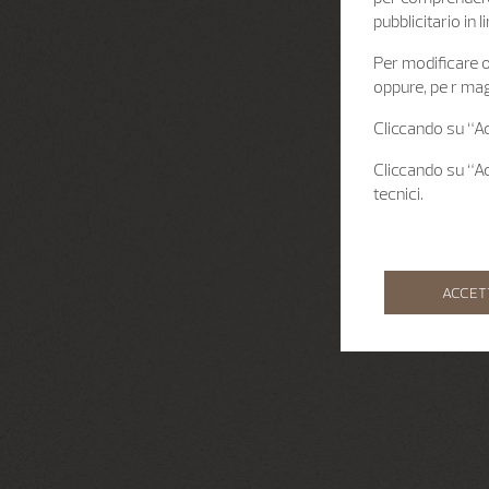
pubblicitario in
Per modificare o 
oppure, pe r mag
Cliccando su “Acc
Cliccando su “Acc
tecnici.
ACCET