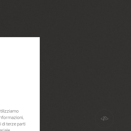
Utilizziamo
informazioni,
i di terze parti
eriale