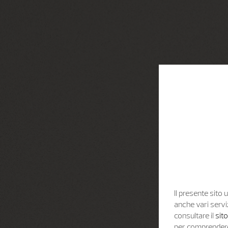
Il presente sito u
anche vari servi
consultare il
sit
per comprendere 